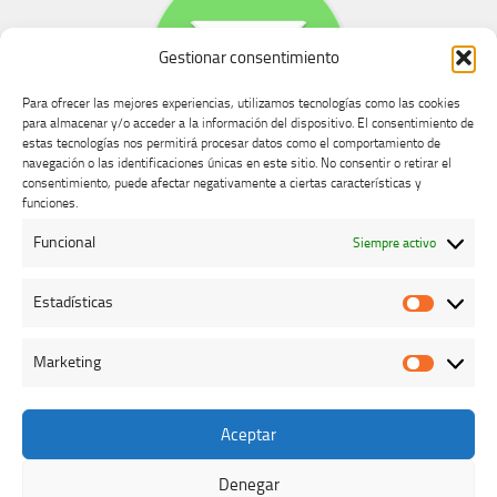
Gestionar consentimiento
Para ofrecer las mejores experiencias, utilizamos tecnologías como las cookies
para almacenar y/o acceder a la información del dispositivo. El consentimiento de
estas tecnologías nos permitirá procesar datos como el comportamiento de
navegación o las identificaciones únicas en este sitio. No consentir o retirar el
consentimiento, puede afectar negativamente a ciertas características y
Buzón de dudas, quejas y sugerencias
funciones.
Funcional
Siempre activo
AVISO LEGAL Y PRIVACIDAD
Estadísticas
Estadíst
Marketing
Marketi
Aceptar
Colegio Oficial de Veterinarios de Cáceres © 2026. Todos los
derechos reservados.
Denegar