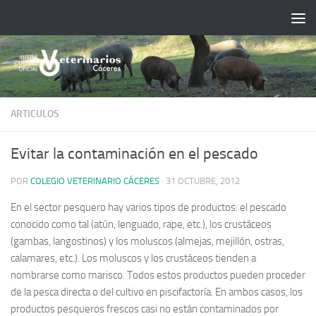
Saltar al contenido
ARTICULOS
Evitar la contaminación en el pescado
POR
COLEGIO VETERINARIO CÁCERES
·
31 OCTUBRE, 2012
En el sector pesquero hay varios tipos de productos: el pescado
conocido como tal (atún, lenguado, rape, etc.), los crustáceos
(gambas, langostinos) y los moluscos (almejas, mejillón, ostras,
calamares, etc.). Los moluscos y los crustáceos tienden a
nombrarse como marisco.
Todos estos productos pueden proceder
de la pesca directa o del cultivo en piscifactoría. En ambos casos, los
productos pesqueros frescos casi no están contaminados por