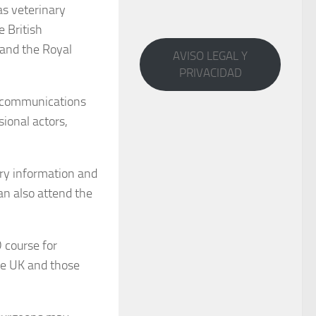
as veterinary
e British
 and the Royal
AVISO LEGAL Y
PRIVACIDAD
n communications
sional actors,
ry information and
an also attend the
 course for
the UK and those