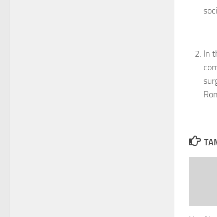
soc
In 
com
sur
Rom
TAM