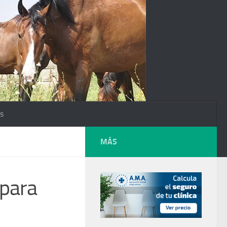
os
MÁS
 para