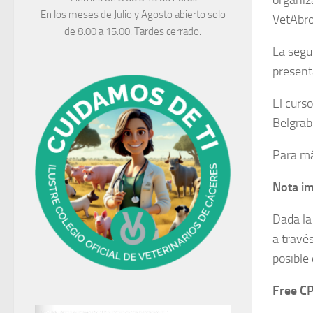
organiz
En los meses de Julio y Agosto abierto solo
VetAbr
de 8:00 a 15:00. Tardes cerrado.
La segu
present
El curs
Belgrab
Para má
Nota i
Dada la
a travé
posible
Free CP