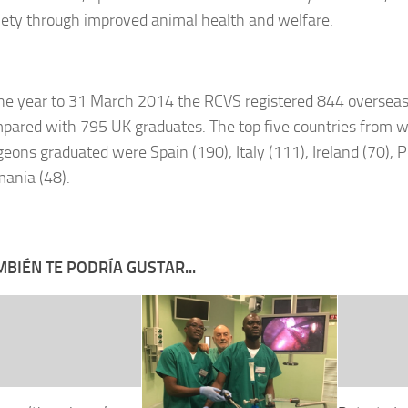
iety through improved animal health and welfare.
the year to 31 March 2014 the RCVS registered 844 oversea
pared with 795 UK graduates. The top five countries from w
geons graduated were Spain (190), Italy (111), Ireland (70), 
ania (48).
BIÉN TE PODRÍA GUSTAR...