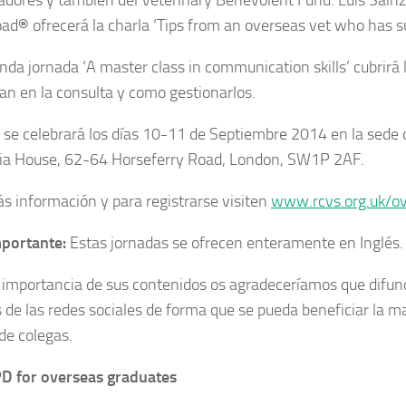
adores y también del Veterinary Benevolent Fund. Luis Sain
oad
®
ofrecerá la charla ‘Tips from an overseas vet who has s
nda jornada ‘A master class in communication skills’ cubrirá 
an en la consulta y como gestionarlos.
o se celebrará los días 10-11 de Septiembre 2014 en la sede 
ia House, 62-64 Horseferry Road, London, SW1P 2AF.
s información y para registrarse visiten
www.rcvs.org.uk/o
mportante:
Estas jornadas se ofrecen enteramente en Inglés.
 importancia de sus contenidos os agradeceríamos que difund
s de las redes sociales de forma que se pueda beneficiar la m
 de colegas.
D for overseas graduates