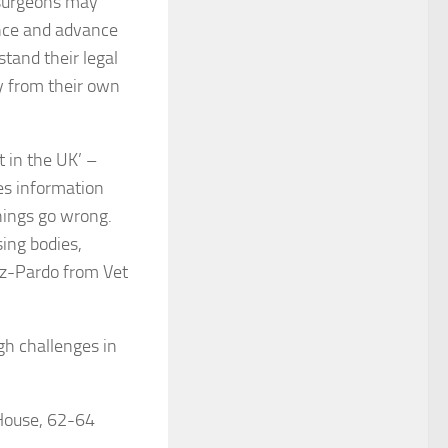
y surgeons may
ence and advance
tand their legal
ly from their own
t in the UK’ –
es information
hings go wrong.
sing bodies,
nz-Pardo from Vet
gh challenges in
House, 62-64