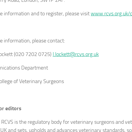
rry Road, London, SW1P 2AF.
e information and to register, please visit
www.rcvs.org.uk/
e information, please contact:
Lockett (020 7202 0725)
l.lockett@rcvs.org.uk
ications Department
ollege of Veterinary Surgeons
or editors
 RCVS is the regulatory body for veterinary surgeons and vet
 UK and sets, upholds and advances veterinary standards, s