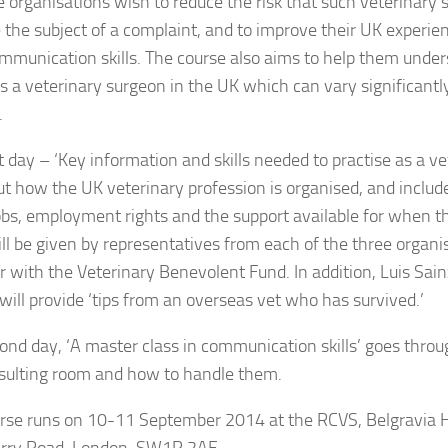
ee organisations wish to reduce the risk that such veterinar
the subject of a complaint, and to improve their UK experi
ommunication skills. The course also aims to help them unders
as a veterinary surgeon in the UK which can vary significant
.
t day – ‘Key information and skills needed to practise as a ve
t how the UK veterinary profession is organised, and includ
obs, employment rights and the support available for when t
ill be given by representatives from each of the three organi
r with the Veterinary Benevolent Fund. In addition, Luis Sai
will provide ‘tips from an overseas vet who has survived.’
ond day, ‘A master class in communication skills’ goes throu
sulting room and how to handle them.
rse runs on 10-11 September 2014 at the RCVS, Belgravia 