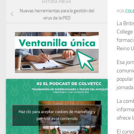
HISTORIA PREVIA
Nuevas herramientas para la gestión del
POR
COL
virus de la PED
La Brit
College
formaci
Reino U
Esa jor
comunic
popular
jornada
La comb
informa
Podcast del
Haz clic para aceptar cookies de marketing y
Colegio de
ofrece l
permitir este contenido
Veterinarios
El curs