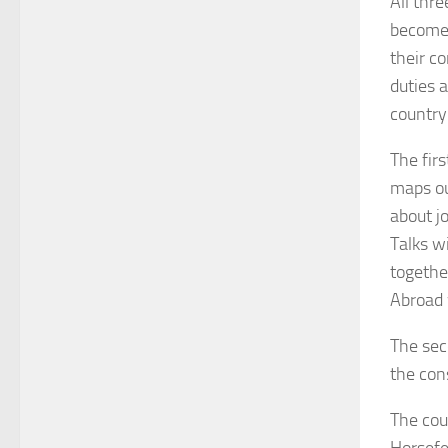
All thr
become 
their c
duties 
country
The firs
maps ou
about j
Talks w
togethe
Abroad 
The sec
the con
The cou