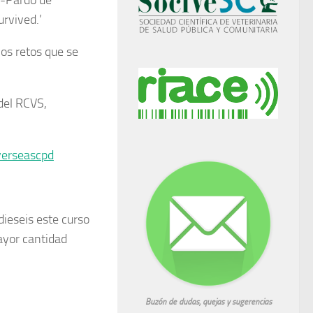
z-Pardo de
urvived.’
los retos que se
del RCVS,
verseascpd
ieseis este curso
ayor cantidad
Buzón de dudas, quejas y sugerencias