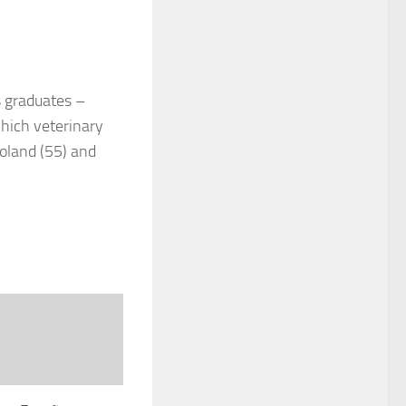
s graduates –
hich veterinary
Poland (55) and