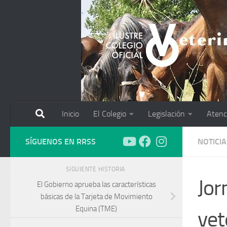
Saltar al contenido
Inicio
El Colegio
Legislación
Atenc
SÍGUENOS EN RRSS
NOTICIA
SIGUIENTE HISTORIA
Jor
El Gobierno aprueba las características
básicas de la Tarjeta de Movimiento
Equina (TME)
vet