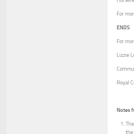
Horsefe
For mor
ENDS
For mor
Lizzie 
Commun
Royal C
Notes f
The
the