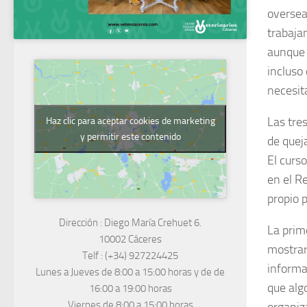
oversea
trabaja
aunque 
incluso
necesit
Las tre
Haz clic para aceptar cookies de marketing
y permitir este contenido
de quej
El curs
en el Re
propio p
Dirección :
Diego María Crehuet 6.
La prim
10002 Cáceres
mostrará
Telf :
(+34) 927224425
informa
Lunes a Jueves
de 8:00 a 15:00 horas y de
de
que alg
16:00 a 19:00 horas
Viernes de 8:00 a 15:00 horas