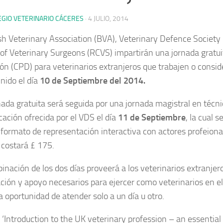
EGIO VETERINARIO CÁCERES
·
4 JULIO, 2014
ish Veterinary Association (BVA), Veterinary Defence Society 
 of Veterinary Surgeons (RCVS) impartirán una jornada gratui
ón (CPD) para veterinarios extranjeros que trabajen o conside
nido el día
10 de Septiembre del 2014.
nada gratuita será seguida por una jornada magistral en técn
ación ofrecida por el VDS el día
11 de Septiembre
, la cual s
 formato de representación interactiva con actores profeion
 costará £ 175.
inación de los dos días proveerá a los veterinarios extranjer
ción y apoyo necesarios para ejercer como veterinarios en e
a oportunidad de atender solo a un día u otro.
o ‘Introduction to the UK veterinary profession – an essentia