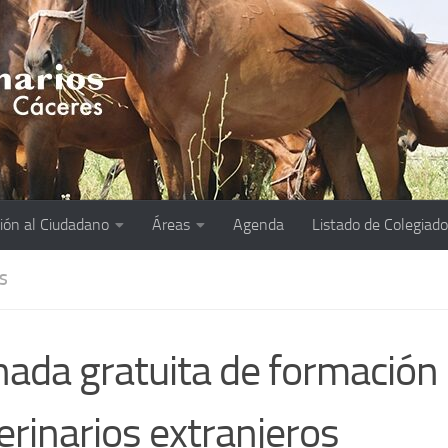
ión al Ciudadano
Áreas
Agenda
Listado de Colegiad
S
nada gratuita de formación
erinarios extranjeros