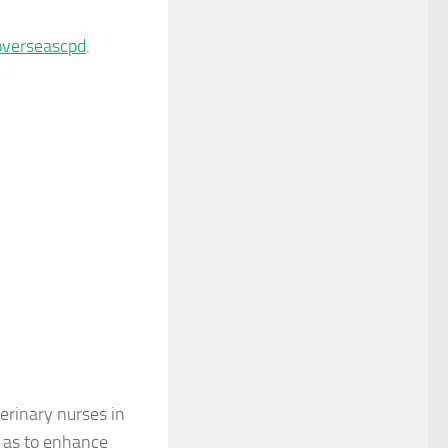
overseascpd
.
erinary nurses in
o as to enhance