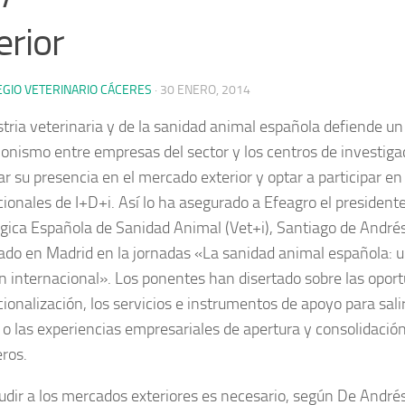
erior
EGIO VETERINARIO CÁCERES
·
30 ENERO, 2014
stria veterinaria y de la sanidad animal española defiende u
ionismo entre empresas del sector y los centros de investiga
ar su presencia en el mercado exterior y optar a participar e
cionales de I+D+i. Así lo ha asegurado a Efeagro el president
gica Española de Sanidad Animal (Vet+i), Santiago de Andrés
pado en Madrid en la jornadas «La sanidad animal española: u
n internacional». Los ponentes han disertado sobre las oport
cionalización, los servicios e instrumentos de apoyo para sali
r o las experiencias empresariales de apertura y consolidaci
eros.
udir a los mercados exteriores es necesario, según De Andrés