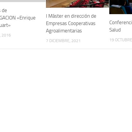
 de
I Máster en dirección de
GACION «Enrique
Conferenci
Empresas Cooperativas
uart»
Salud
Agroalimentarias
, 2016
19 OCTUBRE
7 DICIEMBRE, 2021