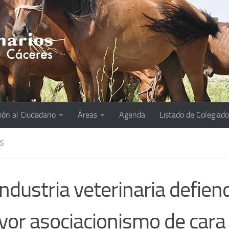
ión al Ciudadano
Áreas
Agenda
Listado de Colegiad
S
industria veterinaria defien
or asociacionismo de cara 