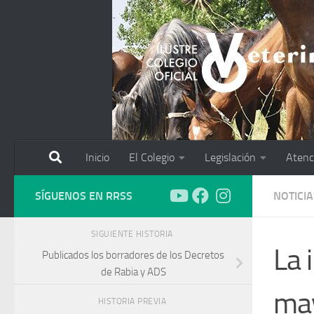
Saltar al contenido
Inicio
El Colegio
Legislación
Atenc
SÍGUENOS EN RRSS
NOTICIA
SIGUIENTE HISTORIA
La 
Publicados los borradores de los Decretos
de Rabia y ADS
may
HISTORIA PREVIA