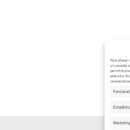
Para ofrecer 
y/o acceder a
permitirá pro
este sitio. N
característica
Funcional
Estadísti
Marketin