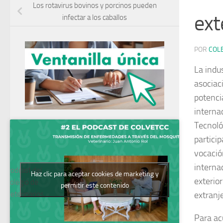
Los rotavirus bovinos y porcinos pueden
ext
infectar a los caballos
POR
COL
La indu
asociac
potenci
interna
Tecnoló
partici
vocació
interna
Podcast del
Haz clic para aceptar cookies de marketing y
exterio
Colegio de
permitir este contenido
Veterinarios
extranj
Para ac