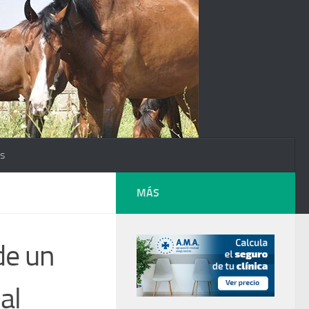
os
MÁS
de un
al