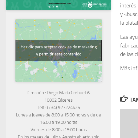
interés
y «busca
la plat
Las ayud
fabrica
Haz clic para aceptar cookies de marketing
de las c
y permitir este contenido
Más in
Dirección :
Diego María Crehuet 6.
TAM
10002 Cáceres
Telf :
(+34) 927224425
Lunes a Jueves
de 8:00 a 15:00 horas y de
de
16:00 a 19:00 horas
Viernes de 8:00 a 15:00 horas
En los meses de Julio y Agosto abierto solo