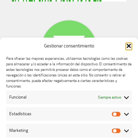
Gestionar consentimiento
Para ofrecer las mejores experiencias, utilizamos tecnologías como las cookies
para almacenar y/o acceder a la información del dispositivo. El consentimiento de
estas tecnologías nos permitirá procesar datos como el comportamiento de
navegación o las identificaciones únicas en este sitio. No consentir o retirar el
consentimiento, puede afectar negativamente a ciertas características y
Buzón de dudas, quejas y sugerencias
funciones.
Funcional
Siempre activo
AVISO LEGAL Y PRIVACIDAD
Estadísticas
Estadíst
Marketing
Marketi