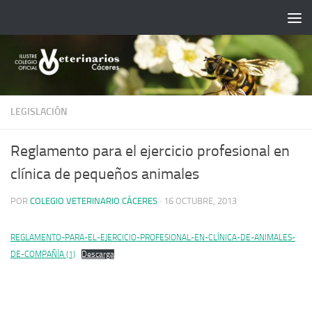
Saltar al contenido
LEGISLACIÓN
Reglamento para el ejercicio profesional en
clínica de pequeños animales
POR
COLEGIO VETERINARIO CÁCERES
·
16 OCTUBRE, 2013
REGLAMENTO-PARA-EL-EJERCICIO-PROFESIONAL-EN-CLÍNICA-DE-ANIMALES-
DE-COMPAÑÍA (1)
Descarga