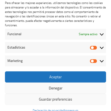
Para ofrecer las mejores experiencias, utilizamos tecnologías como las cookies
para almacenar y/o acceder a la información del dispositivo. El consentimiento de
estas tecnologías nos permitirá procesar datos como el comportamiento de
navegación o las identificaciones únicas en este sitio. No consentir o retirar el
consentimiento, puede afectar negativamente a ciertas características y
Buzón de dudas, quejas y sugerencias
funciones.
Funcional
Siempre activo
AVISO LEGAL Y PRIVACIDAD
Estadísticas
Estadíst
Marketing
Marketi
Aceptar
Colegio Oficial de Veterinarios de Cáceres © 2026. Todos los
derechos reservados.
Denegar
Funciona con
- Diseñado con el
Tema Hueman
Guardar preferencias
Declaración de privacidad
Impressum