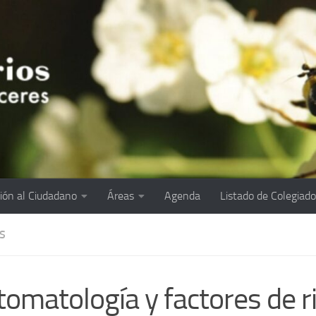
ión al Ciudadano
Áreas
Agenda
Listado de Colegiad
S
tomatología y factores de r