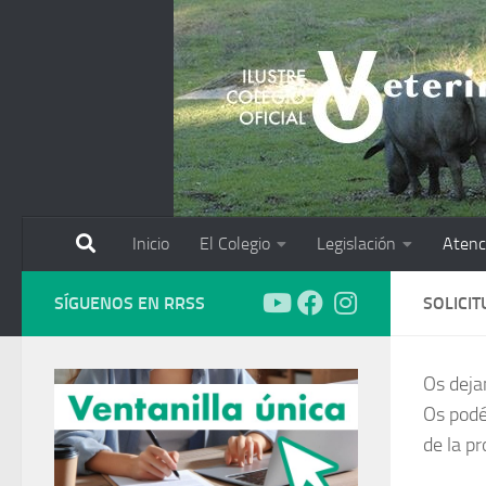
Saltar al contenido
Inicio
El Colegio
Legislación
Atenc
SÍGUENOS EN RRSS
SOLICI
Os deja
Os podéi
de la p