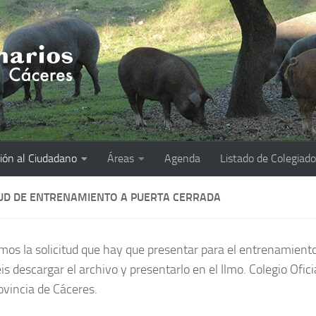
ión al Ciudadano
Áreas
Agenda
Listado de Colegiad
TUD DE ENTRENAMIENTO A PUERTA CERRADA
mos la solicitud que hay que presentar para el entrenamiento
s descargar el archivo y presentarlo en el Ilmo. Colegio Ofici
rovincia de Cáceres.