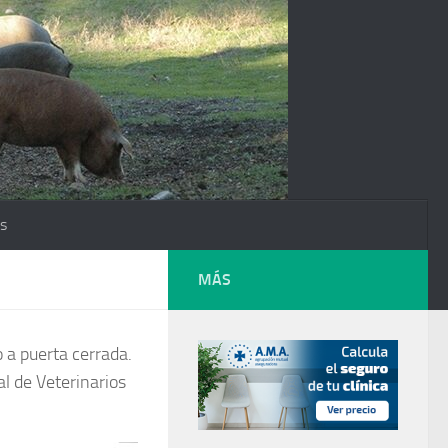
os
MÁS
 a puerta cerrada.
al de Veterinarios