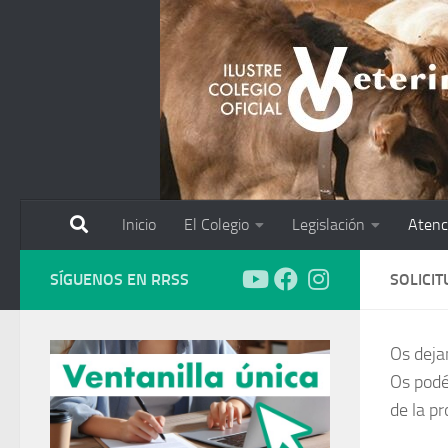
Saltar al contenido
Inicio
El Colegio
Legislación
Atenc
SÍGUENOS EN RRSS
SOLICI
Os deja
Os podéi
de la p