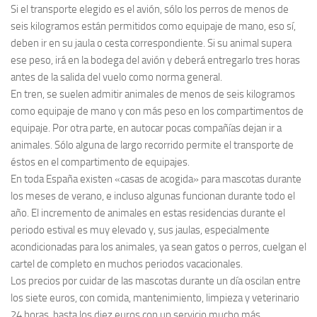
Si el transporte elegido es el avión, sólo los perros de menos de
seis kilogramos están permitidos como equipaje de mano, eso sí,
deben ir en su jaula o cesta correspondiente. Si su animal supera
ese peso, irá en la bodega del avión y deberá entregarlo tres horas
antes de la salida del vuelo como norma general.
En tren, se suelen admitir animales de menos de seis kilogramos
como equipaje de mano y con más peso en los compartimentos de
equipaje. Por otra parte, en autocar pocas compañías dejan ir a
animales. Sólo alguna de largo recorrido permite el transporte de
éstos en el compartimento de equipajes.
En toda España existen «casas de acogida» para mascotas durante
los meses de verano, e incluso algunas funcionan durante todo el
año. El incremento de animales en estas residencias durante el
periodo estival es muy elevado y, sus jaulas, especialmente
acondicionadas para los animales, ya sean gatos o perros, cuelgan el
cartel de completo en muchos periodos vacacionales.
Los precios por cuidar de las mascotas durante un día oscilan entre
los siete euros, con comida, mantenimiento, limpieza y veterinario
24 horas, hasta los diez euros con un servicio mucho más