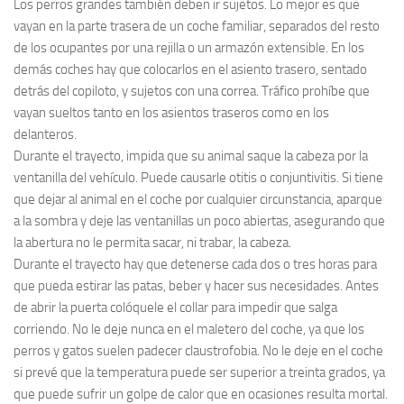
Los perros grandes también deben ir sujetos. Lo mejor es que
vayan en la parte trasera de un coche familiar, separados del resto
de los ocupantes por una rejilla o un armazón extensible. En los
demás coches hay que colocarlos en el asiento trasero, sentado
detrás del copiloto, y sujetos con una correa. Tráfico prohíbe que
vayan sueltos tanto en los asientos traseros como en los
delanteros.
Durante el trayecto, impida que su animal saque la cabeza por la
ventanilla del vehículo. Puede causarle otitis o conjuntivitis. Si tiene
que dejar al animal en el coche por cualquier circunstancia, aparque
a la sombra y deje las ventanillas un poco abiertas, asegurando que
la abertura no le permita sacar, ni trabar, la cabeza.
Durante el trayecto hay que detenerse cada dos o tres horas para
que pueda estirar las patas, beber y hacer sus necesidades. Antes
de abrir la puerta colóquele el collar para impedir que salga
corriendo. No le deje nunca en el maletero del coche, ya que los
perros y gatos suelen padecer claustrofobia. No le deje en el coche
si prevé que la temperatura puede ser superior a treinta grados, ya
que puede sufrir un golpe de calor que en ocasiones resulta mortal.