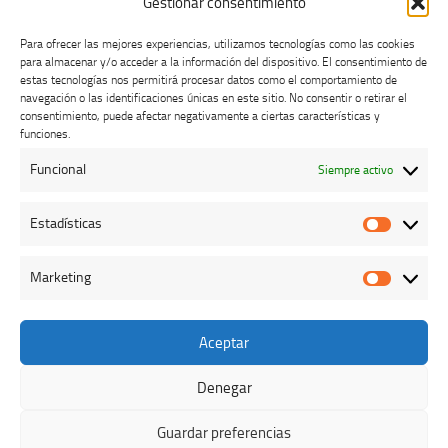
Gestionar consentimiento
Para ofrecer las mejores experiencias, utilizamos tecnologías como las cookies
para almacenar y/o acceder a la información del dispositivo. El consentimiento de
estas tecnologías nos permitirá procesar datos como el comportamiento de
navegación o las identificaciones únicas en este sitio. No consentir o retirar el
consentimiento, puede afectar negativamente a ciertas características y
Buzón de dudas, quejas y sugerencias
funciones.
Funcional
Siempre activo
AVISO LEGAL Y PRIVACIDAD
Estadísticas
Estadíst
Marketing
Marketi
Aceptar
Colegio Oficial de Veterinarios de Cáceres © 2026. Todos los
derechos reservados.
Denegar
Funciona con
- Diseñado con el
Tema Hueman
Guardar preferencias