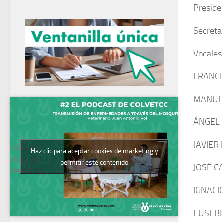
Presid
Secret
Vocales
FRANCI
MANUE
ÁNGEL
JAVIER
Podcast del
Haz clic para aceptar cookies de marketing y
Colegio de
permitir este contenido
JOSÉ C
Veterinarios
IGNAC
EUSEBI