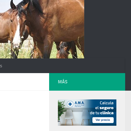
os
MÁS