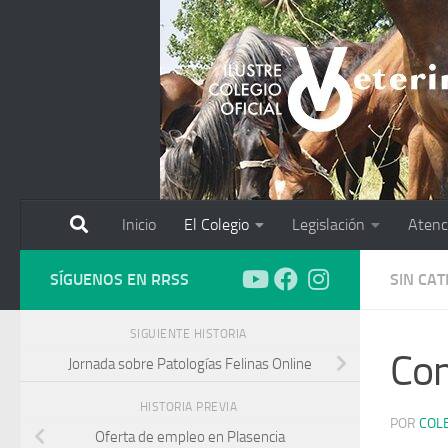
Saltar al contenido
Inicio
El Colegio
Legislación
Atenc
SÍGUENOS EN RRSS
SIN CA
SIGUIENTE HISTORIA
Co
Jornada sobre Patologías Felinas Online
HISTORIA PREVIA
POR
COL
Oferta de empleo en Plasencia