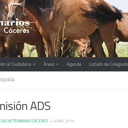
ión al Ciudadano
Áreas
Agenda
Listado de Colegiad
TEGORÍA
misión ADS
EGIO VETERINARIO CÁCERES
·
4 JUNIO, 2019