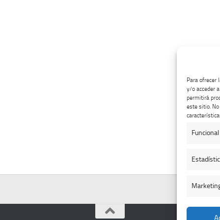
Para ofrecer 
y/o acceder a
permitirá pro
este sitio. N
característica
Funcional
Estadísti
Marketin
A