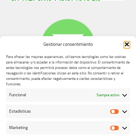
Gestionar consentimiento
Para ofrecer las mejores experiencias, utilizamos tecnologías como las cookies
para almacenar y/o acceder a la información del dispositivo. El consentimiento de
estas tecnologías nos permitirá procesar datos como el comportamiento de
navegación o las identificaciones únicas en este sitio. No consentir o retirar el
consentimiento, puede afectar negativamente a ciertas características y
Buzón de dudas, quejas y sugerencias
funciones.
Funcional
Siempre activo
AVISO LEGAL Y PRIVACIDAD
Estadísticas
Estadíst
Marketing
Marketi