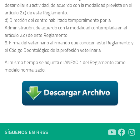
desarrollar su actividad, de acuerdo con la modalidad prevista en el
artículo 2.c) de este Reglamento.
d) Dirección del centro habilitado temporalmente por la
Administración, de acuerdo con la modalidad contemplada en el
artículo 2.d) de este Reglamento.
5. Firma del veterinario afirmando que conocen este Reglamento y
el Código Deontológico de la profesión veterinaria.
Al mismo tiempo se adjunta el ANEXO 1 del Reglamento como
modelo normalizado.
SÍGUENOS EN RRSS