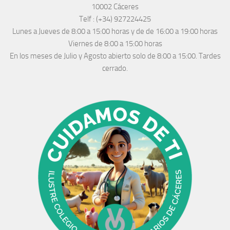
10002 Cáceres
Telf :
(+34) 927224425
Lunes a Jueves
de 8:00 a 15:00 horas y de
de 16:00 a 19:00 horas
Viernes de 8:00 a 15:00 horas
En los meses de Julio y Agosto abierto solo de 8:00 a 15:00. Tardes
cerrado.