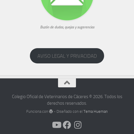
Buzón de dudas, quejas y sugerencias
AVISO LEGAL Y PRIVACIDAD
Colegio Oficial de Veterinarios de Cáceres © 2026. Todos los
derechos reservados.
Funciona con
- Diseñado con el
Tema Hueman