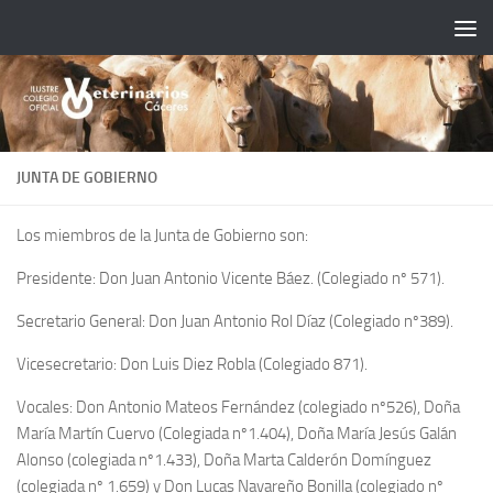
Saltar al contenido
JUNTA DE GOBIERNO
Los miembros de la Junta de Gobierno son:
Presidente: Don Juan Antonio Vicente Báez. (Colegiado nº 571).
Secretario General: Don Juan Antonio Rol Díaz (Colegiado nº389).
Vicesecretario: Don Luis Diez Robla (Colegiado 871).
Vocales: Don Antonio Mateos Fernández (colegiado nº526), Doña
María Martín Cuervo (Colegiada nº1.404), Doña María Jesús Galán
Alonso (colegiada nº1.433), Doña Marta Calderón Domínguez
(colegiada nº 1.659) y Don Lucas Navareño Bonilla (colegiado nº