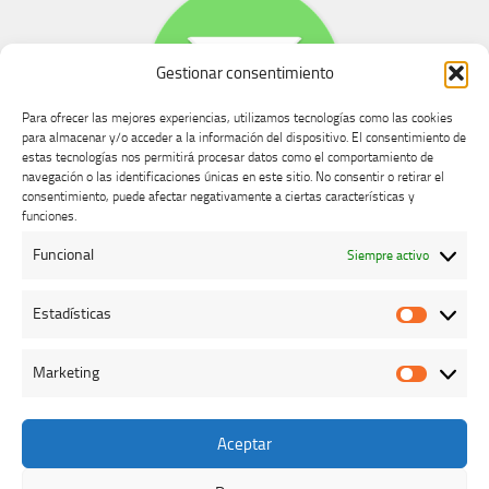
Gestionar consentimiento
Para ofrecer las mejores experiencias, utilizamos tecnologías como las cookies
para almacenar y/o acceder a la información del dispositivo. El consentimiento de
estas tecnologías nos permitirá procesar datos como el comportamiento de
navegación o las identificaciones únicas en este sitio. No consentir o retirar el
consentimiento, puede afectar negativamente a ciertas características y
Buzón de dudas, quejas y sugerencias
funciones.
Funcional
Siempre activo
AVISO LEGAL Y PRIVACIDAD
Estadísticas
Estadíst
Marketing
Marketi
Aceptar
Colegio Oficial de Veterinarios de Cáceres © 2026. Todos los
derechos reservados.