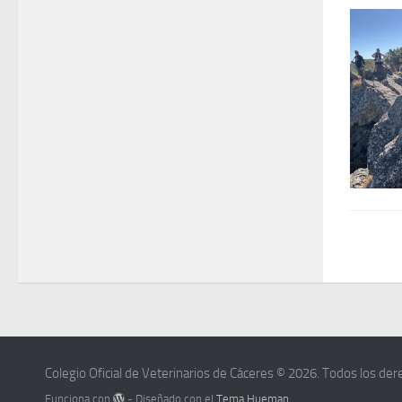
Colegio Oficial de Veterinarios de Cáceres © 2026. Todos los de
Funciona con
- Diseñado con el
Tema Hueman