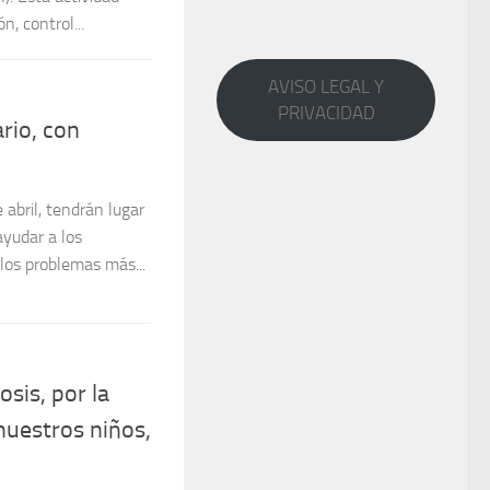
ario, con
AVISO LEGAL Y
PRIVACIDAD
 abril, tendrán lugar
ayudar a los
 los problemas más...
osis, por la
nuestros niños,
 lugar en la Sala
la leishmaniosis, por