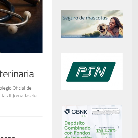
24 JUNIO, 2026
El Ilustre Colegio Ofici
Cáceres celebró su 120
emotiva gala
El Ilustre Colegio Oficial de Veterinarios de
l 2026
aniversario con una gala especial celebrada en l
para homenajear más de...
ish at Calameo