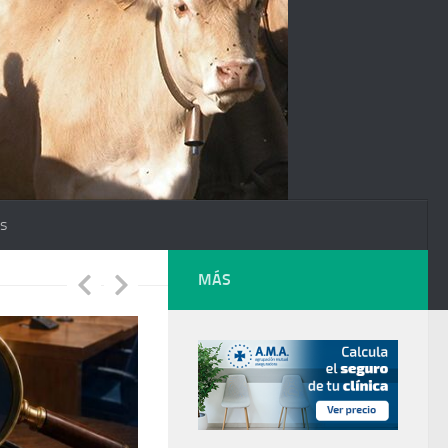
os
MÁS