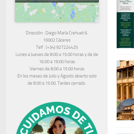
Dirección :
Diego María Crehuet 6.
10002 Cáceres
Telf :
(+34) 927224425
Lunes a Jueves
de 8:00 a 15:00 horas y de
de
16:00 a 19:00 horas
Viernes de 8:00 a 15:00 horas
En los meses de Julio y Agosto abierto solo
de 8:00 a 15:00. Tardes cerrado.