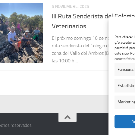
III Ruta Senderista del Colegi
Veterinarios
El próximo domingo 16 de noviembre tendr
ruta senderista del Colegio de Veterinario
Para ofrecer 
zona del Valle del Ambroz (Baños de Mont
y/o acceder a
las 10:00 h....
permitirá pro
este sitio. N
característica
Funcional
Estadísti
Marketin
rechos reservados.
A