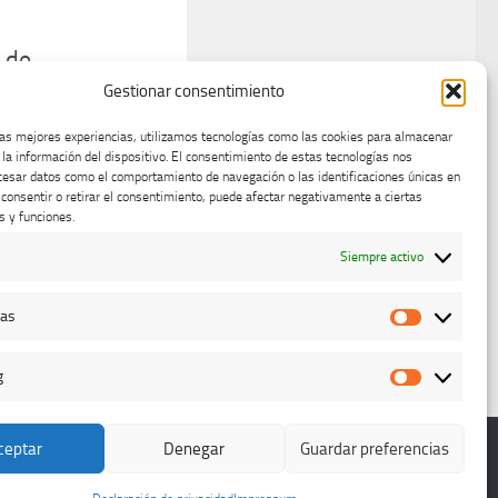
o de
á lugar la tercera
Gestionar consentimiento
s. Tendrá lugar en la
las mejores experiencias, utilizamos tecnologías como las cookies para almacenar
emayor) a partir de
 la información del dispositivo. El consentimiento de estas tecnologías nos
cesar datos como el comportamiento de navegación o las identificaciones únicas en
o consentir o retirar el consentimiento, puede afectar negativamente a ciertas
s y funciones.
Página siguiente »
Siempre activo
cas
Estadístic
g
Marketing
ceptar
Denegar
Guardar preferencias