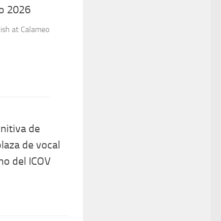
lish at Calameo
nitiva de
laza de vocal
no del ICOV