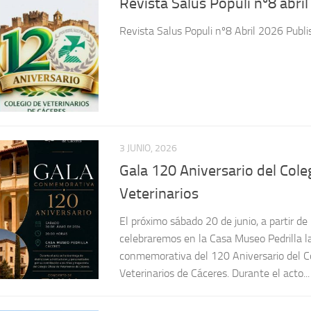
3 JUNIO, 2026
Gala 120 Aniversario del Cole
Veterinarios
El próximo sábado 20 de junio, a partir de
celebraremos en la Casa Museo Pedrilla l
conmemorativa del 120 Aniversario del Co
Veterinarios de Cáceres. Durante el acto...
2 MARZO, 2026
III Ruta Senderista del Colegi