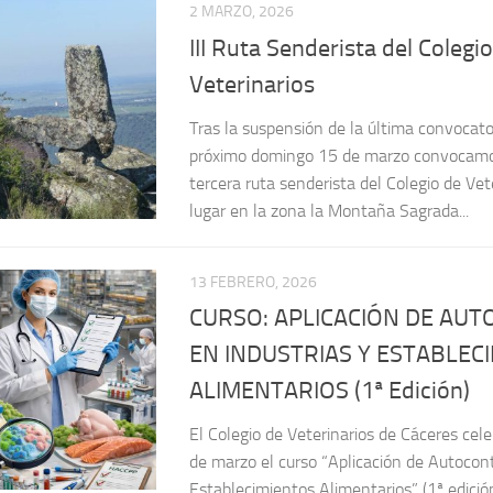
Veterinarios
Tras la suspensión de la última convocatori
próximo domingo 15 de marzo convocamo
tercera ruta senderista del Colegio de Vet
lugar en la zona la Montaña Sagrada...
13 FEBRERO, 2026
CURSO: APLICACIÓN DE AU
EN INDUSTRIAS Y ESTABLEC
ALIMENTARIOS (1ª Edición)
El Colegio de Veterinarios de Cáceres cele
de marzo el curso “Aplicación de Autocont
Establecimientos Alimentarios” (1ª edición
formativa abordará la correcta implantación