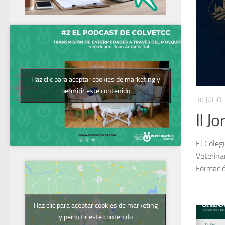
Podcast del
Haz clic para aceptar cookies de marketing y
Colegio de
permitir este contenido
Veterinarios
1 JULIO, 
ación en Pericia Veterinaria
Revi
áceres ha puesto en marcha, junto al Colegio Oficial de
Revista 
ración del Despacho Corvillo Abogados, las II Jornadas de
Haz clic para aceptar cookies de marketing
y permitir este contenido