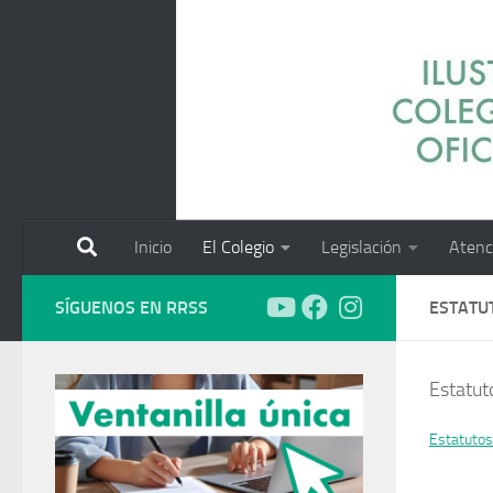
Saltar al contenido
Inicio
El Colegio
Legislación
Atenc
SÍGUENOS EN RRSS
ESTATU
Estatuto
Estatutos