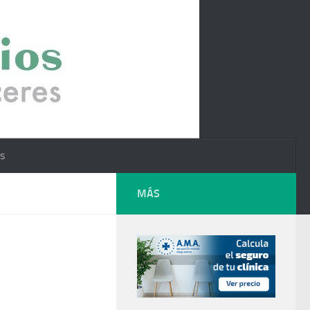
os
MÁS