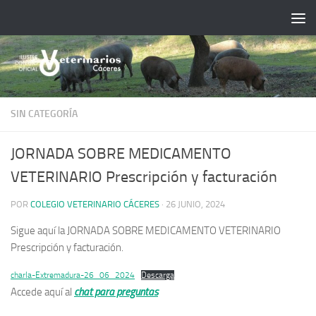
Saltar al contenido
SIN CATEGORÍA
JORNADA SOBRE MEDICAMENTO
VETERINARIO Prescripción y facturación
POR
COLEGIO VETERINARIO CÁCERES
·
26 JUNIO, 2024
Sigue aquí la JORNADA SOBRE MEDICAMENTO VETERINARIO
Prescripción y facturación.
charla-Extremadura-26_06_2024
Descarga
Accede aquí al
chat para preguntas