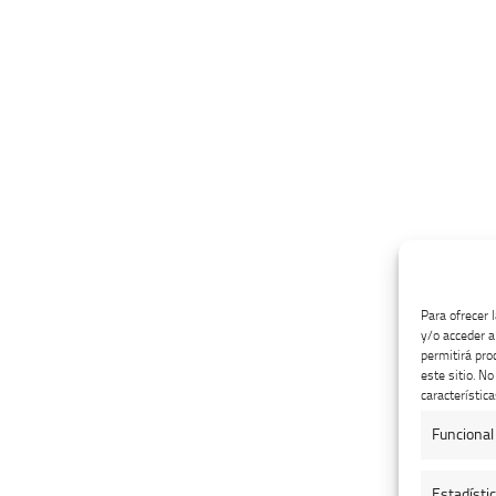
Para ofrecer 
y/o acceder a
permitirá pro
este sitio. N
característica
Funcional
Estadísti