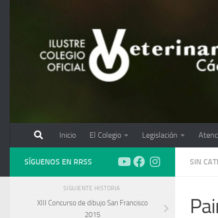
Saltar al contenido
Inicio
El Colegio
Legislación
Atenc
SÍGUENOS EN RRSS
SIN CA
SIGUIENTE HISTORIA
Pai
XIII Concurso de dibujo San Francisco
2015