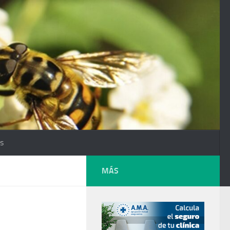
os
MÁS