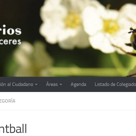
ión al Ciudadano
Áreas
Agenda
Listado de Colegiad
TEGORÍA
ntball