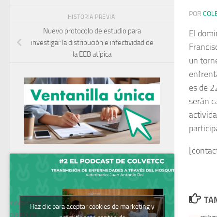
POR
COL
HISTORIA PREVIA
Nuevo protocolo de estudio para
El domi
investigar la distribución e infectividad de
Francisc
la EEB atípica
un torn
enfrent
es de 22
serán c
activida
partici
[contac
TAM
Podcast del
Haz clic para aceptar cookies de marketing y
Colegio de