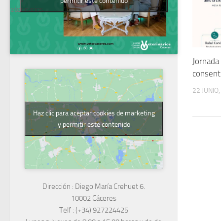
permitir este contenido
Veterinarios
Jornada 
consent
22 JUNIO
Haz clic para aceptar cookies de marketing
y permitir este contenido
Dirección :
Diego María Crehuet 6.
10002 Cáceres
Telf :
(+34) 927224425