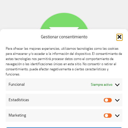
Gestionar consentimiento
Para ofrecer las mejores experiencias, utilizamos tecnologías como las cookies
para almacenar y/o acceder a la información del dispositivo. El consentimiento de
estas tecnologías nos permitirá procesar datos como el comportamiento de
navegación o las identificaciones únicas en este sitio. No consentir o retirar el
consentimiento, puede afectar negativamente a ciertas características y
Buzón de dudas, quejas y sugerencias
funciones.
Funcional
Siempre activo
AVISO LEGAL Y PRIVACIDAD
Estadísticas
Estadíst
Marketing
Marketi