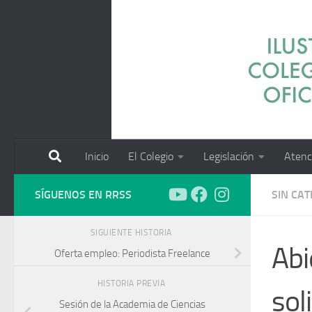
Saltar al contenido
Inicio
El Colegio
Legislación
Atenc
SÍGUENOS EN RRSS
SIN CA
SIGUIENTE HISTORIA
Abi
Oferta empleo: Periodista Freelance
HISTORIA PREVIA
sol
Sesión de la Academia de Ciencias