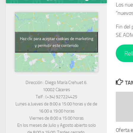
Los nue
“nuevos
Fin del
SE ADM
Haz clic para aceptar cookies de marketing
y permitir este contenido
Rel
TAM
Dirección :
Diego María Crehuet 6.
10002 Cáceres
Telf :
(+34) 927224425
Lunes a Jueves
de 8:00 a 15:00 horas y de
de
16:00 a 19:00 horas
Viernes de 8:00 a 15:00 horas
En los meses de Julio y Agosto abierto solo
Oferta e
de 8:00 a 15:00. Tardes cerrado.