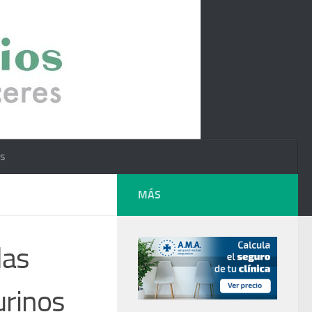
os
MÁS
las
urinos