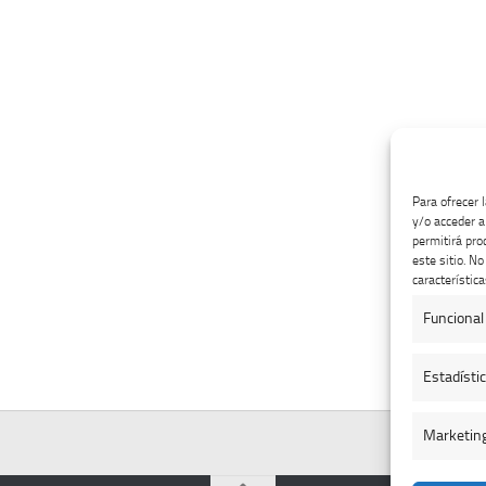
Para ofrecer 
y/o acceder a
permitirá pro
este sitio. N
característica
Funcional
Estadísti
Marketin