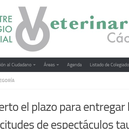
ión al Ciudadano
Áreas
Agenda
Listado de Colegiad
TEGORÍA
erto el plazo para entregar 
icitudes de espectáculos ta