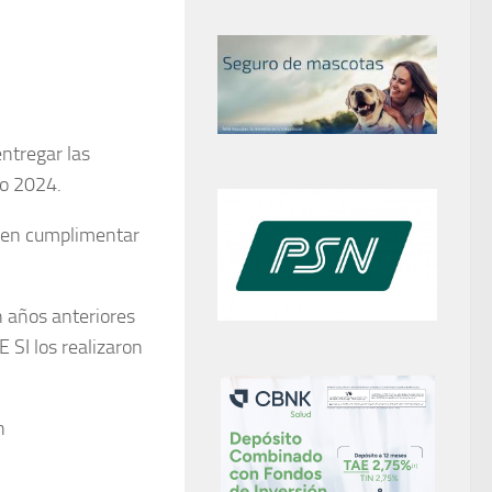
entregar las
ño 2024.
eben cumplimentar
n años anteriores
 SI los realizaron
n