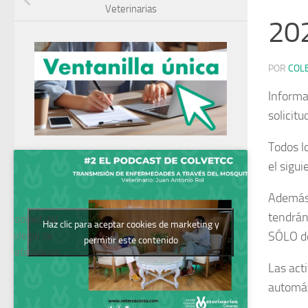
Veterinarias
20
POR
COL
Informa
solicit
Todos l
el sigui
Además,
tendrán
Podcast del
Haz clic para aceptar cookies de marketing y
SÓLO d
Colegio de
permitir este contenido
Veterinarios
Las act
automát