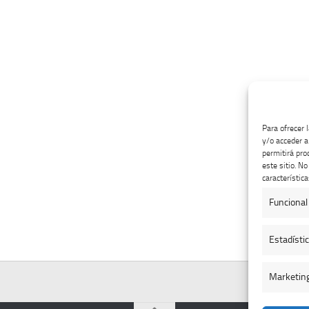
Para ofrecer 
y/o acceder a
permitirá pro
este sitio. N
característica
Funcional
Estadísti
Marketin