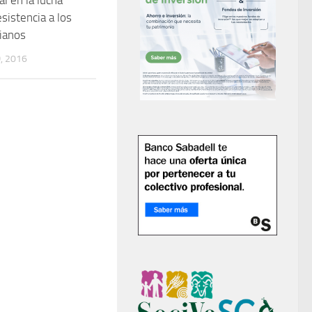
al en la lucha
esistencia a los
ianos
, 2016