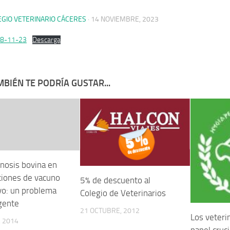
EGIO VETERINARIO CÁCERES
·
14 NOVIEMBRE, 2023
28-11-23
Descarga
BIÉN TE PODRÍA GUSTAR...
nosis bovina en
ciones de vacuno
5% de descuento al
vo: un problema
Colegio de Veterinarios
gente
21 OCTUBRE, 2012
Los veteri
 2014