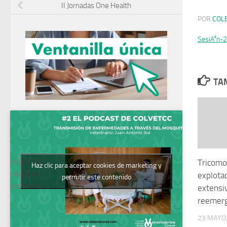
II Jornadas One Health
POR
COL
SesiA³n-
TAM
Podcast del
Tricomo
Haz clic para aceptar cookies de marketing y
Colegio de
explota
permitir este contenido
Veterinarios
extensi
reemer
23 MAYO,