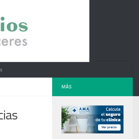
os
MÁS
cias