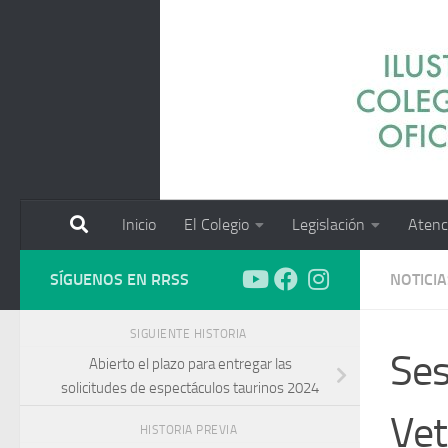
Saltar al contenido
Inicio
El Colegio
Legislación
Atenc
SÍGUENOS EN RRSS
NOTICIA
SIGUIENTE HISTORIA
Ses
Abierto el plazo para entregar las
solicitudes de espectáculos taurinos 2024
Vet
HISTORIA PREVIA