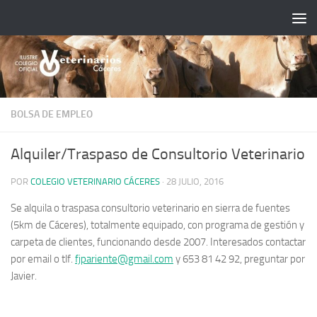
Saltar al contenido
BOLSA DE EMPLEO
Alquiler/Traspaso de Consultorio Veterinario
POR
COLEGIO VETERINARIO CÁCERES
·
28 JULIO, 2016
Se alquila o traspasa consultorio veterinario en sierra de fuentes
(5km de Cáceres), totalmente equipado, con programa de gestión y
carpeta de clientes, funcionando desde 2007. Interesados contactar
por email o tlf.
fjpariente@gmail.com
y 653 81 42 92, preguntar por
Javier.