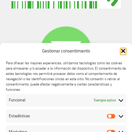
Gestionar consentimiento
Para ofrecer las mejores experiencias, utilizamos tecnologías como las cookies
para almacenar y/o acceder a la información del dispositivo. El consentimiento de
estas tecnologías nos permitirá procesar datos como el comportamiento de
navegación o las identificaciones únicas en este sitio. No consentir o retirar el
consentimiento, puede afectar negativamente a ciertas características y
Buzón de dudas, quejas y sugerencias
funciones.
Funcional
Siempre activo
AVISO LEGAL Y PRIVACIDAD
Estadísticas
Estadíst
Marketing