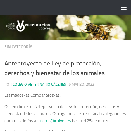
Saltar al contenido
SIN CATEGORÍA
Anteproyecto de Ley de protección,
derechos y bienestar de los animales
POR
COLEGIO VETERINARIO CÁCERES
·
9 MARZO, 2022
Estimados/as Compañeros/as:
Os remitimos el Anteproyecto de Ley de protección, derechos y
bienestar de los animales. Os rogamos nos remitáis las alegaciones
que consideréis a
caceres@colvet.es
hasta el 25 de marzo.