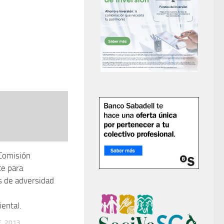
 Comisión
e para
s de adversidad
ental.
, 2013