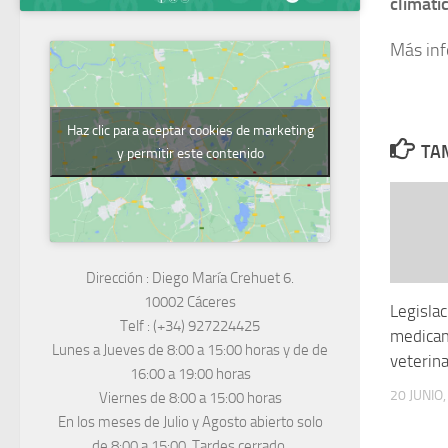
climáti
Más in
Haz clic para aceptar cookies de marketing
TAM
y permitir este contenido
Dirección :
Diego María Crehuet 6.
10002 Cáceres
Legisla
Telf :
(+34) 927224425
medicam
Lunes a Jueves
de 8:00 a 15:00 horas y de
de
veterina
16:00 a 19:00 horas
20 JUNIO
Viernes de 8:00 a 15:00 horas
En los meses de Julio y Agosto abierto solo
de 8:00 a 15:00. Tardes cerrado.