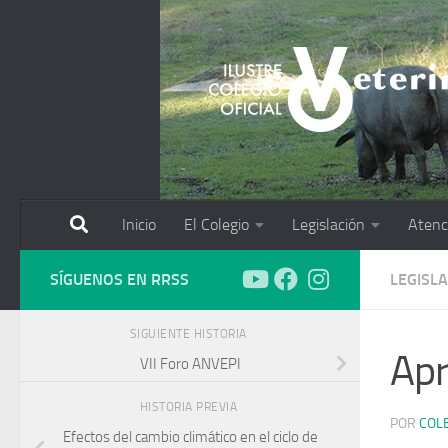
Saltar al contenido
Inicio
El Colegio
Legislación
Atenc
SÍGUENOS EN RRSS
LEGISL
SIGUIENTE HISTORIA
Apr
VII Foro ANVEPI
HISTORIA PREVIA
POR
COL
Efectos del cambio climático en el ciclo de