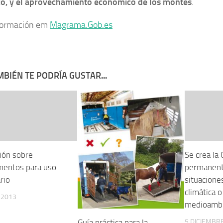
co, y el aprovechamiento económico de los montes
.
formación em
Magrama.Gob.es
BIÉN TE PODRÍA GUSTAR...
ción sobre
Se crea la
entos para uso
permanent
rio
situacione
climática o
, 2013
medioambi
5 DICIEMBRE
Guía práctica para la