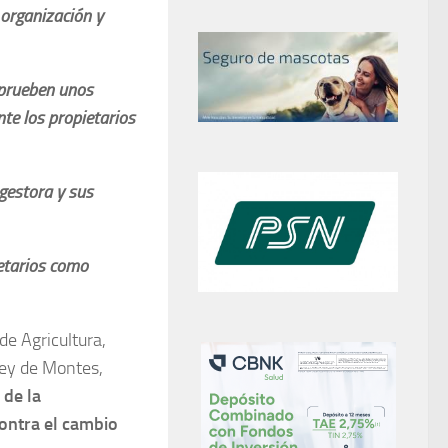
 organización y
aprueben unos
te los propietarios
 gestora y sus
ietarios como
de Agricultura,
Ley de Montes,
 de la
contra el cambio