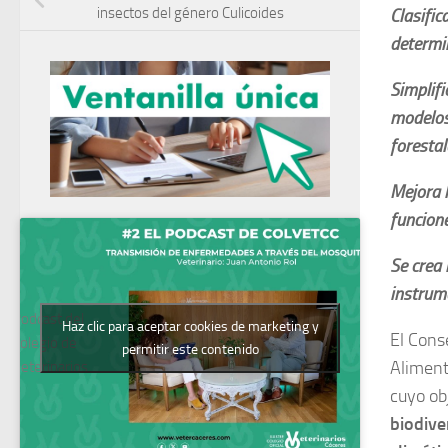
insectos del género Culicoides
Clasific
determi
Simplif
modelos 
forestal
Mejora l
funcion
Se crea 
instrum
Podcast del
Haz clic para aceptar cookies de marketing y
El Cons
Colegio de
permitir este contenido
Aliment
Veterinarios
cuyo ob
biodive