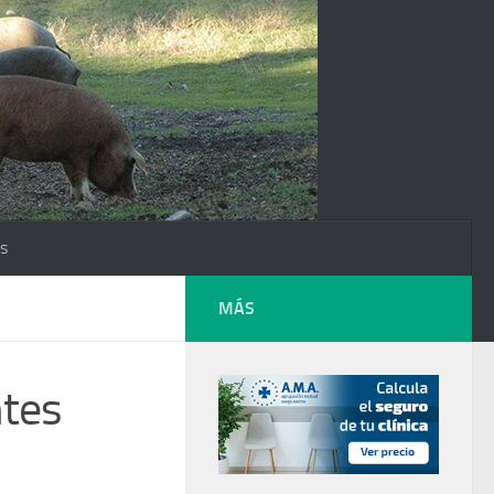
os
MÁS
ntes