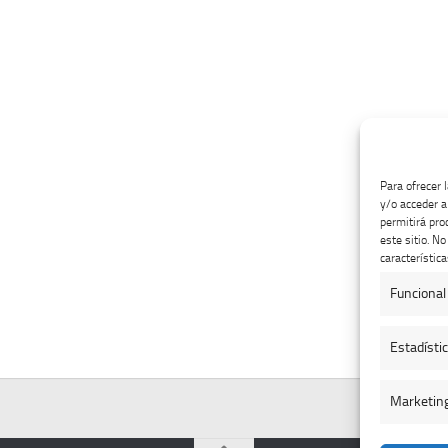
Para ofrecer 
y/o acceder a
permitirá pro
este sitio. N
característica
Funcional
Estadísti
Marketin