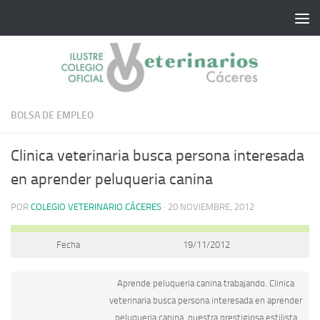
Saltar al contenido
BOLSA DE EMPLEO
Clinica veterinaria busca persona interesada
en aprender peluqueria canina
POR
COLEGIO VETERINARIO CÁCERES
·
20 NOVIEMBRE, 2012
Fecha
19/11/2012
Aprende peluqueria canina trabajando. Clinica
veterinaria busca persona interesada en aprender
peluqueria canina, nuestra prestigiosa estilista