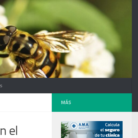
os
MÁS
n el