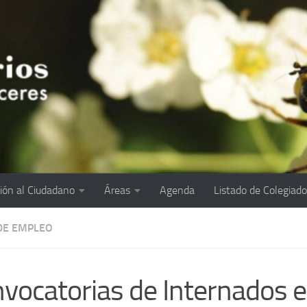
ión al Ciudadano
Áreas
Agenda
Listado de Colegiad
DE EMPLEO
vocatorias de Internados e