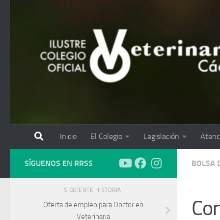
Saltar al contenido
Inicio
El Colegio
Legislación
Atenc
SÍGUENOS EN RRSS
BOLSA 
SIGUIENTE HISTORIA
Con
Oferta de empleo para Doctor en
Veterinaria