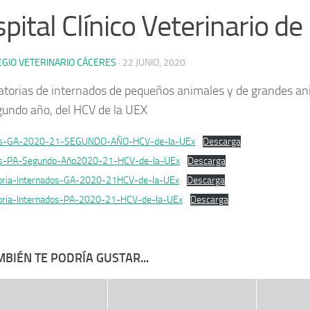
pital Clínico Veterinario de
EGIO VETERINARIO CÁCERES
·
22 JUNIO, 2020
torias de internados de pequeños animales y de grandes an
gundo año, del HCV de la UEX
os-GA-2020-21-SEGUNDO-AÑO-HCV-de-la-UEx
Descarga
os-PA-Segundo-Año2020-21-HCV-de-la-UEx
Descarga
oria-Internados-GA-2020-21HCV-de-la-UEx
Descarga
oria-Internados-PA-2020-21-HCV-de-la-UEx
Descarga
BIÉN TE PODRÍA GUSTAR...