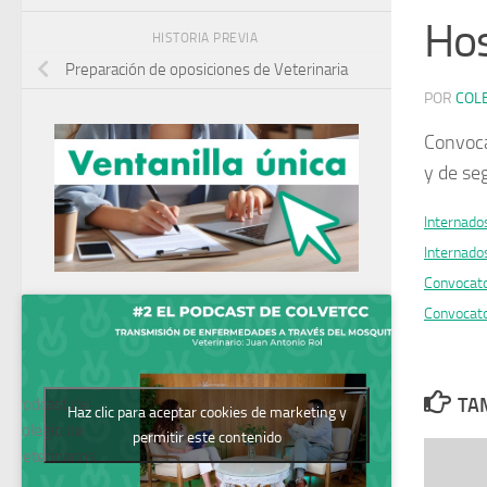
Hos
HISTORIA PREVIA
Preparación de oposiciones de Veterinaria
POR
COL
Convoca
y de se
Internad
Internad
Convocat
Convocat
TAM
Podcast del
Haz clic para aceptar cookies de marketing y
Colegio de
permitir este contenido
Veterinarios