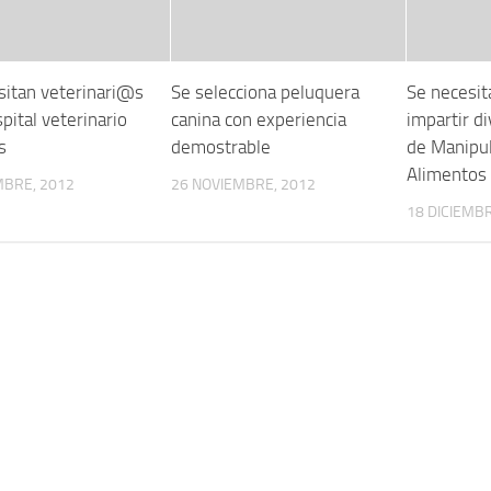
sitan veterinari@s
Se selecciona peluquera
Se necesit
pital veterinario
canina con experiencia
impartir d
s
demostrable
de Manipu
Alimentos
MBRE, 2012
26 NOVIEMBRE, 2012
18 DICIEMBR