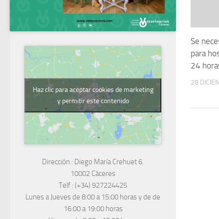
Se nece
para hos
24 hora
28 DICIE
Haz clic para aceptar cookies de marketing
y permitir este contenido
Dirección :
Diego María Crehuet 6.
10002 Cáceres
Telf :
(+34) 927224425
Lunes a Jueves
de 8:00 a 15:00 horas y de
de
16:00 a 19:00 horas