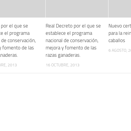
 por el que se
Real Decreto por el que se
Nuevo cert
ce el programa
establece el programa
para la re
 de conservación,
nacional de conservación,
caballos
y fomento de las
mejora y fomento de las
6 AGOSTO, 
anaderas.
razas ganaderas.
RE, 2013
16 OCTUBRE, 2013