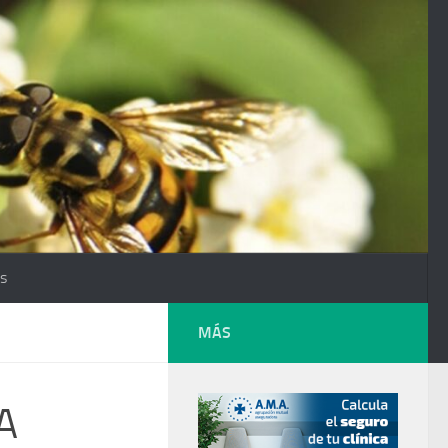
os
MÁS
A