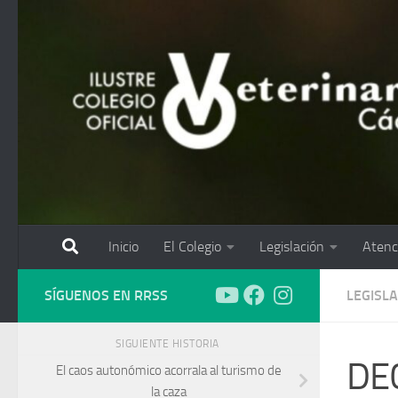
Saltar al contenido
Inicio
El Colegio
Legislación
Atenc
SÍGUENOS EN RRSS
LEGISL
SIGUIENTE HISTORIA
DE
El caos autonómico acorrala al turismo de
la caza