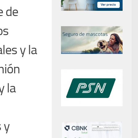
e de
os
les y la
nión
y la
 y