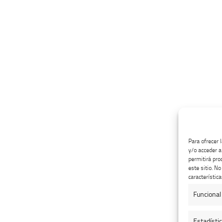
Para ofrecer 
y/o acceder a
permitirá pro
este sitio. N
característica
Funcional
Estadísti