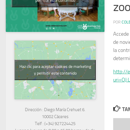
permitir este contenido
zoo
Veterinarios
POR
COL
Accede 
de novi
la contr
determi
Haz clic para aceptar cookies de marketing
http://
y permitir este contenido
uri=OJ
TAM
Dirección :
Diego María Crehuet 6.
10002 Cáceres
Telf :
(+34) 927224425