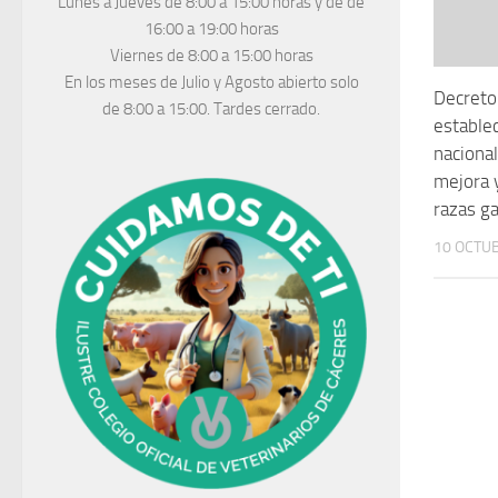
Lunes a Jueves
de 8:00 a 15:00 horas y de
de
16:00 a 19:00 horas
Viernes de 8:00 a 15:00 horas
En los meses de Julio y Agosto abierto solo
Decreto
de 8:00 a 15:00. Tardes cerrado.
estable
nacional
mejora 
razas g
10 OCTUB