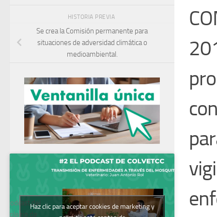
COM
HISTORIA PREVIA
Se crea la Comisión permanente para
201
situaciones de adversidad climática o
medioambiental.
pro
con
par
vig
enf
Podcast del
Haz clic para aceptar cookies de marketing y
Colegio de