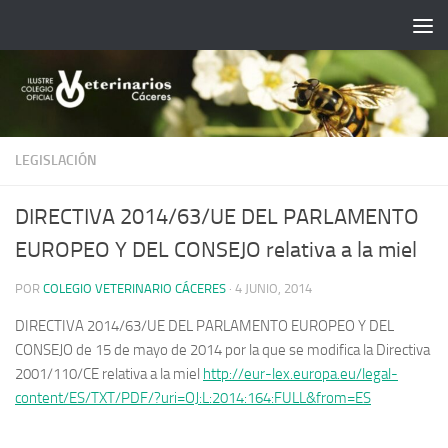
Saltar al contenido
LEGISLACIÓN
DIRECTIVA 2014/63/UE DEL PARLAMENTO
EUROPEO Y DEL CONSEJO relativa a la miel
POR
COLEGIO VETERINARIO CÁCERES
·
4 JUNIO, 2014
DIRECTIVA 2014/63/UE DEL PARLAMENTO EUROPEO Y DEL
CONSEJO de 15 de mayo de 2014 por la que se modifica la Directiva
2001/110/CE relativa a la miel
http://eur-lex.europa.eu/legal-
content/ES/TXT/PDF/?uri=OJ:L:2014:164:FULL&from=ES