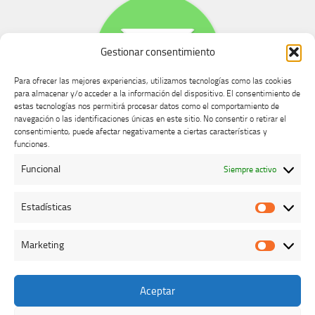
Gestionar consentimiento
Para ofrecer las mejores experiencias, utilizamos tecnologías como las cookies
para almacenar y/o acceder a la información del dispositivo. El consentimiento de
estas tecnologías nos permitirá procesar datos como el comportamiento de
navegación o las identificaciones únicas en este sitio. No consentir o retirar el
consentimiento, puede afectar negativamente a ciertas características y
Buzón de dudas, quejas y sugerencias
funciones.
Funcional
Siempre activo
AVISO LEGAL Y PRIVACIDAD
Estadísticas
Estadíst
Marketing
Marketi
Aceptar
Colegio Oficial de Veterinarios de Cáceres © 2026. Todos los
derechos reservados.