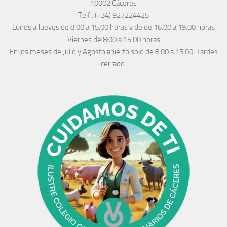
10002 Cáceres
Telf :
(+34) 927224425
Lunes a Jueves
de 8:00 a 15:00 horas y de
de 16:00 a 19:00 horas
Viernes de 8:00 a 15:00 horas
En los meses de Julio y Agosto abierto solo de 8:00 a 15:00. Tardes
cerrado.