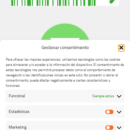
Gestionar consentimiento
Para ofrecer las mejores experiencias, utilizamos tecnologías como las cookies
para almacenar y/o acceder a la información del dispositivo. El consentimiento de
estas tecnologías nos permitirá procesar datos como el comportamiento de
navegación o las identificaciones únicas en este sitio. No consentir o retirar el
consentimiento, puede afectar negativamente a ciertas características y
Buzón de dudas, quejas y sugerencias
funciones.
Funcional
Siempre activo
AVISO LEGAL Y PRIVACIDAD
Estadísticas
Estadíst
Marketing