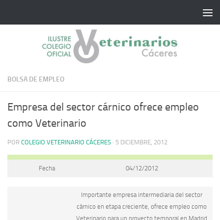
Saltar al contenido
BOLSA DE EMPLEO
Empresa del sector cárnico ofrece empleo
como Veterinario
POR
COLEGIO VETERINARIO CÁCERES
·
5 DICIEMBRE, 2012
Fecha
04/12/2012
Importante empresa intermediaria del sector
cárnico en etapa creciente, ofrece empleo como
Veterinario para un proyecto temporal en Madrid