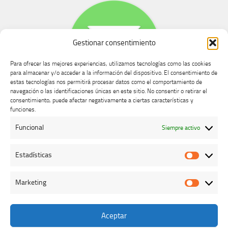
Gestionar consentimiento
Para ofrecer las mejores experiencias, utilizamos tecnologías como las cookies
para almacenar y/o acceder a la información del dispositivo. El consentimiento de
estas tecnologías nos permitirá procesar datos como el comportamiento de
navegación o las identificaciones únicas en este sitio. No consentir o retirar el
consentimiento, puede afectar negativamente a ciertas características y
Buzón de dudas, quejas y sugerencias
funciones.
Funcional
Siempre activo
AVISO LEGAL Y PRIVACIDAD
Estadísticas
Estadíst
Marketing
Marketi
Aceptar
Colegio Oficial de Veterinarios de Cáceres © 2026. Todos los