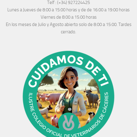
Telf :
(+34) 927224425
Lunes a Jueves
de 8:00 a 15:00 horas y de
de 16:00 a 19:00 horas
Viernes de 8:00 a 15:00 horas
En los meses de Julio y Agosto abierto solo de 8:00 a 15:00. Tardes
cerrado.