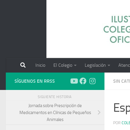
Saltar al contenido
Inicio
El Colegio
Legislación
Atenc
SÍGUENOS EN RRSS
SIN CA
SIGUIENTE HISTORIA
Esp
Jornada sobre Prescripción de
Medicamentos en Clínicas de Pequeños
Animales
POR
COL