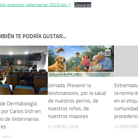
los-previstos-veterinarios-2023-bis-1
Descarga
BIÉN TE PODRÍA GUSTAR...
Jornada: Prevenir la
Extremadu
leishmaniosis, por la salud
la norma de
de nuestros perros, de
en el etiqu
 de Dermatología
nuestros niños, de
comunidad
 por Carlos Vich en
nuestros mayores
procedenci
io de Veterinarios
res
21 ENERO, 2026
21 DICIEMBR
, 2017