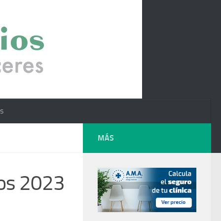
os
MÁS
tos 2023