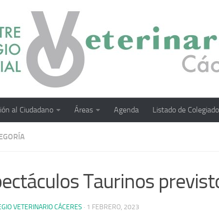
ión al Ciudadano
Áreas
Agenda
Listado de Colegiad
TEGORÍA
ectáculos Taurinos previs
EGIO VETERINARIO CÁCERES
·
1 FEBRERO, 2023