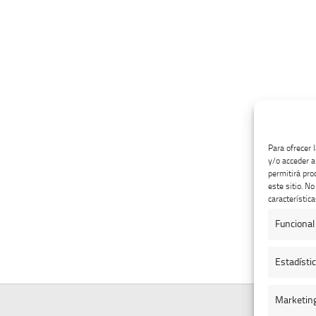
Para ofrecer 
y/o acceder a
permitirá pro
este sitio. N
característica
Funcional
Estadísti
Marketin