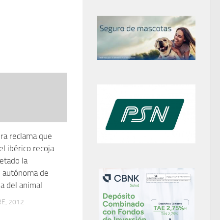
ra reclama que
l ibérico recoja
etado la
 autónoma de
a del animal
E, 2012