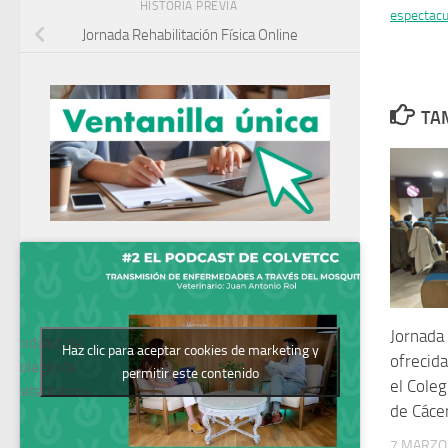
HISTORIA PREVIA
espectacu
Jornada Rehabilitación Física Online
TAM
Jornada
Podcast del
Haz clic para aceptar cookies de marketing y
ofrecida
Colegio de
permitir este contenido
el Coleg
Veterinarios
de Cáce
7 MARZO