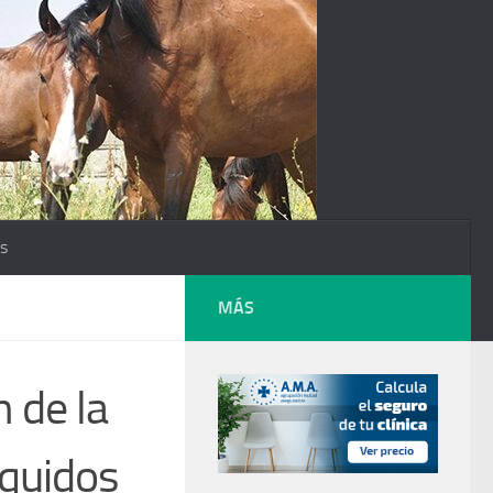
os
MÁS
n de la
́quidos