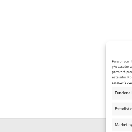
Para ofrecer 
y/o acceder a
permitirá pro
este sitio. N
característica
Funcional
Estadísti
Marketin