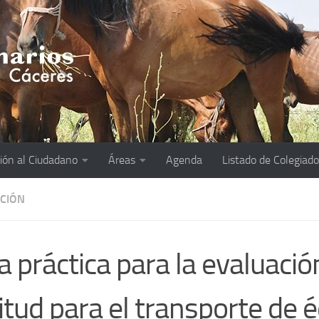
ión al Ciudadano
Áreas
Agenda
Listado de Colegiad
ACIÓN
́a práctica para la evaluació
itud para el transporte de e