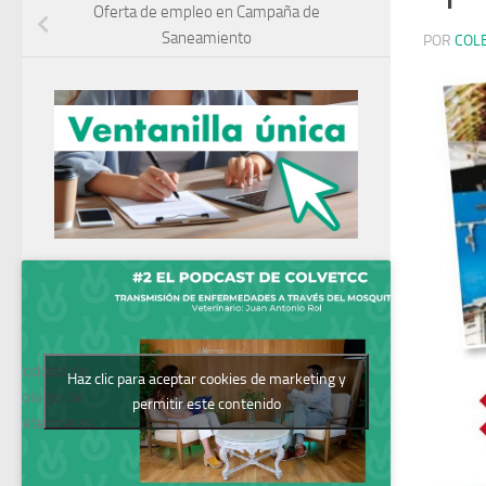
Oferta de empleo en Campaña de
Saneamiento
POR
COL
Podcast del
Haz clic para aceptar cookies de marketing y
Colegio de
permitir este contenido
Veterinarios