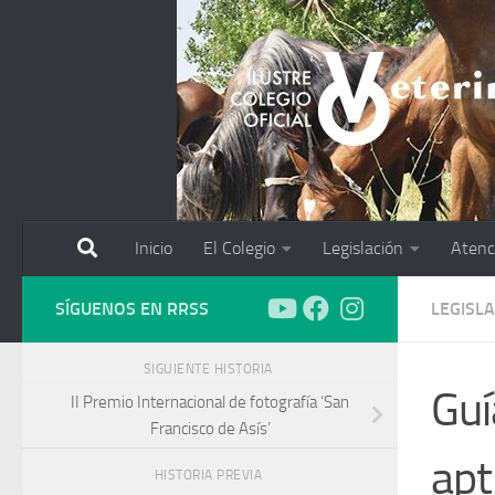
Saltar al contenido
Inicio
El Colegio
Legislación
Atenc
SÍGUENOS EN RRSS
LEGISL
SIGUIENTE HISTORIA
Gui
II Premio Internacional de fotografía ‘San
Francisco de Asís’
apt
HISTORIA PREVIA