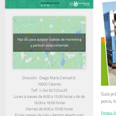
Haz clic para aceptar cookies de marketing
y permitir este contenido
Dirección :
Diego María Crehuet 6.
10002 Cáceres
Telf :
(+34) 927224425
Guía prá
Lunes a Jueves
de 8:00 a 15:00 horas y de
de
ponis, b
16:00 a 19:00 horas
Viernes de 8:00 a 15:00 horas
Fitness-
En los meses de Julio y Agosto abierto solo