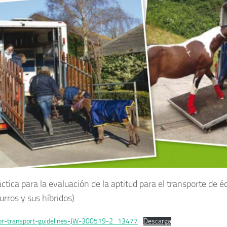
ctica para la evaluación de la aptitud para el transporte de é
urros y sus híbridos)
for-transport-guidelines-JW-300519-2_13477
Descarga