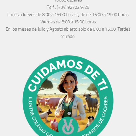
10002 Cáceres
Telf :
(+34) 927224425
Lunes a Jueves
de 8:00 a 15:00 horas y de
de 16:00 a 19:00 horas
Viernes de 8:00 a 15:00 horas
En los meses de Julio y Agosto abierto solo de 8:00 a 15:00. Tardes
cerrado.