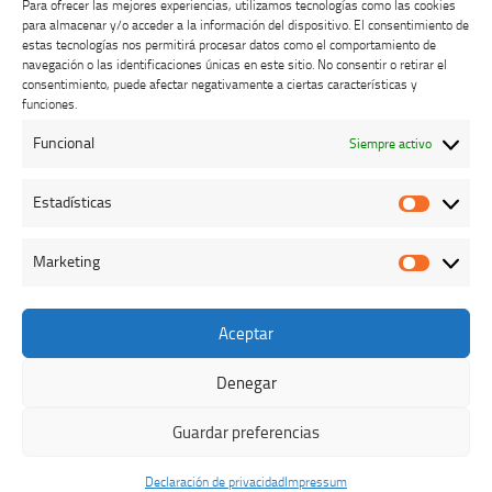
Para ofrecer las mejores experiencias, utilizamos tecnologías como las cookies
para almacenar y/o acceder a la información del dispositivo. El consentimiento de
estas tecnologías nos permitirá procesar datos como el comportamiento de
navegación o las identificaciones únicas en este sitio. No consentir o retirar el
consentimiento, puede afectar negativamente a ciertas características y
Buzón de dudas, quejas y sugerencias
funciones.
Funcional
Siempre activo
AVISO LEGAL Y PRIVACIDAD
Estadísticas
Estadíst
Marketing
Marketi
Aceptar
Colegio Oficial de Veterinarios de Cáceres © 2026. Todos los
derechos reservados.
Denegar
Funciona con
- Diseñado con el
Tema Hueman
Guardar preferencias
Declaración de privacidad
Impressum