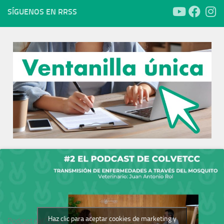
de
del ICOV
SÍGUENOS EN RRSS
Bienestar
Cáceres.
Animal.
Haz clic para aceptar cookies de marketing y
Podcast del Colegio