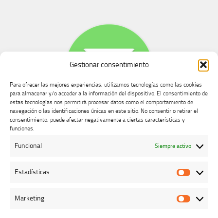
Gestionar consentimiento
Para ofrecer las mejores experiencias, utilizamos tecnologías como las cookies
para almacenar y/o acceder a la información del dispositivo. El consentimiento de
estas tecnologías nos permitirá procesar datos como el comportamiento de
navegación o las identificaciones únicas en este sitio. No consentir o retirar el
consentimiento, puede afectar negativamente a ciertas características y
Buzón de dudas, quejas y sugerencias
funciones.
Funcional
Siempre activo
AVISO LEGAL Y PRIVACIDAD
Estadísticas
Estadíst
Marketing
Marketi