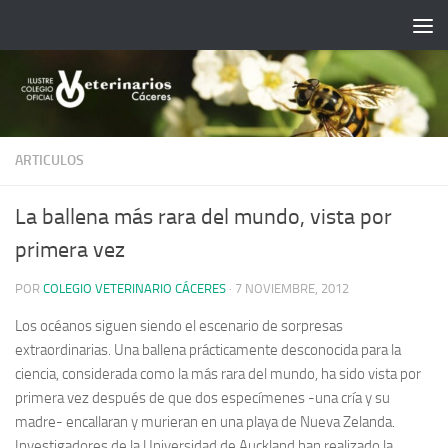
Saltar al contenido
ARTICULOS
La ballena más rara del mundo, vista por
primera vez
POR
COLEGIO VETERINARIO CÁCERES
·
7 NOVIEMBRE, 2012
Los océanos siguen siendo el escenario de sorpresas
extraordinarias. Una ballena prácticamente desconocida para la
ciencia, considerada como la más rara del mundo, ha sido vista por
primera vez después de que dos especímenes -una cría y su
madre- encallaran y murieran en una playa de Nueva Zelanda.
Investigadores de la Universidad de Auckland han realizado la