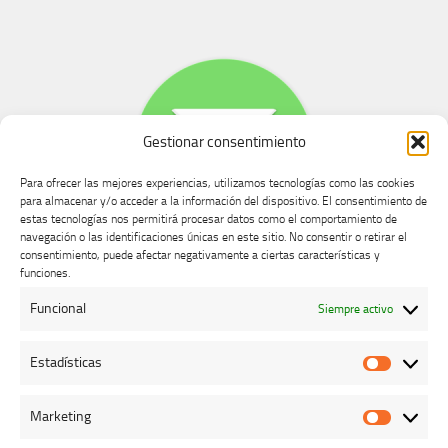
Gestionar consentimiento
Para ofrecer las mejores experiencias, utilizamos tecnologías como las cookies
para almacenar y/o acceder a la información del dispositivo. El consentimiento de
estas tecnologías nos permitirá procesar datos como el comportamiento de
navegación o las identificaciones únicas en este sitio. No consentir o retirar el
consentimiento, puede afectar negativamente a ciertas características y
Buzón de dudas, quejas y sugerencias
funciones.
Funcional
Siempre activo
AVISO LEGAL Y PRIVACIDAD
Estadísticas
Estadíst
Marketing
Marketi