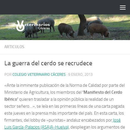
Saltar al contenido
ARTICULOS
La guerra del cerdo se recrudece
POR
COLEGIO VETERINARIO CÁCERES
·
9 ENERO, 2013
«Ante la inminente publicación de la Norma de Calidad por parte del
Ministerio de Agricultura, los miembros del
‘Manifiesto del Cerdo
Ibérico’
quieren trasladar a la opinión pública la realidad de un
sector señero…»
, se leía en las primeras líneas de una carta pagada
este jueves en la prensa más importante del país. En esta carta, los
firmantes, del lobby de «puristas» andaluz encabezados por
José
Luis García-Palacios (ASAJA-Huelva)
, despliegan los argumentos de