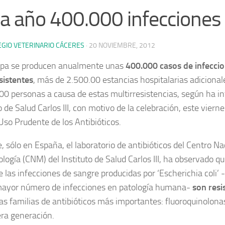
a año 400.000 infecciones
EGIO VETERINARIO CÁCERES
·
20 NOVIEMBRE, 2012
opa se producen anualmente unas
400.000 casos de infeccio
sistentes
, más de 2.500.00 estancias hospitalarias adicional
00 personas a causa de estas multirresistencias
, según ha i
o de Salud Carlos III, con motivo de la celebración, este viern
 Uso Prudente de los Antibióticos.
, sólo en España, el laboratorio de antibióticos del Centro Na
ología (CNM) del Instituto de Salud Carlos III, ha observado q
e las infecciones de sangre producidas por ‘Escherichia coli’ 
ayor número de infecciones en patología humana-
son resi
las familias de antibióticos más importantes: fluoroquinolona
era generación.