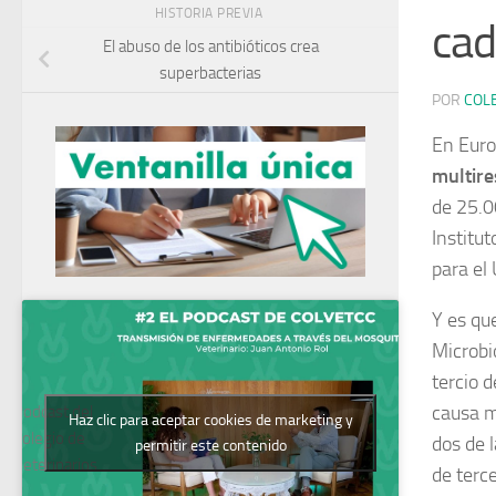
HISTORIA PREVIA
cad
El abuso de los antibióticos crea
superbacterias
POR
COL
En Eur
multire
de 25.0
Institut
para el
Y es que
Microbi
tercio d
causa m
Podcast del
Haz clic para aceptar cookies de marketing y
Colegio de
dos de 
permitir este contenido
Veterinarios
de terc