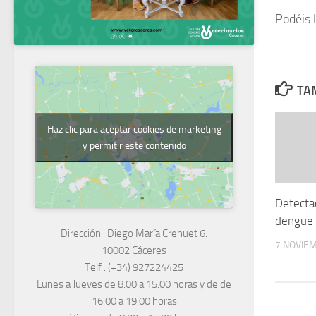
Podéis l
TAM
Haz clic para aceptar cookies de marketing
y permitir este contenido
Detecta
dengue 
Dirección :
Diego María Crehuet 6.
7 NOVIE
10002 Cáceres
Telf :
(+34) 927224425
Lunes a Jueves
de 8:00 a 15:00 horas y de
de
16:00 a 19:00 horas