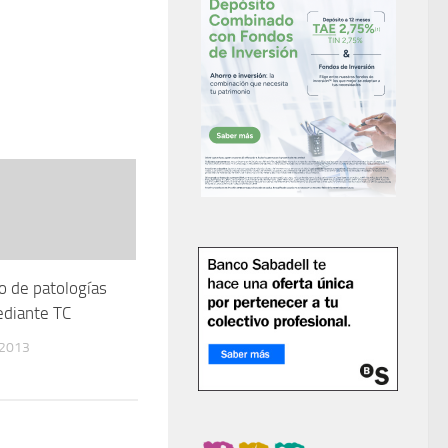
o de patologías
ediante TC
 2013