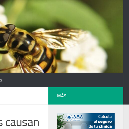
os
MÁS
es causan