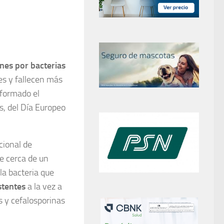
nes por bacterias
es y fallecen más
nformado el
es, del Día Europeo
cional de
ue cerca de un
-la bacteria que
stentes
a la vez a
s y cefalosporinas