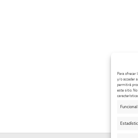
Para ofrecer 
y/o acceder a
permitirá pro
este sitio. N
característica
Funcional
Estadísti