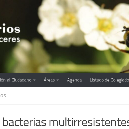
ión al Ciudadano
Áreas
Agenda
Listado de Colegiad
LOS
 bacterias multirresistent