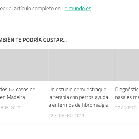
eer el artículo completo en :
elmundo.es
BIÉN TE PODRÍA GUSTAR...
dos 62 casos de
Un estudio demuestraque
Diagnóstic
en Madeira
la terapia con perros ayuda
nasales m
a enfermos de fibromialgia
MBRE, 2012
27 AGOSTO,
22 FEBRERO, 2013