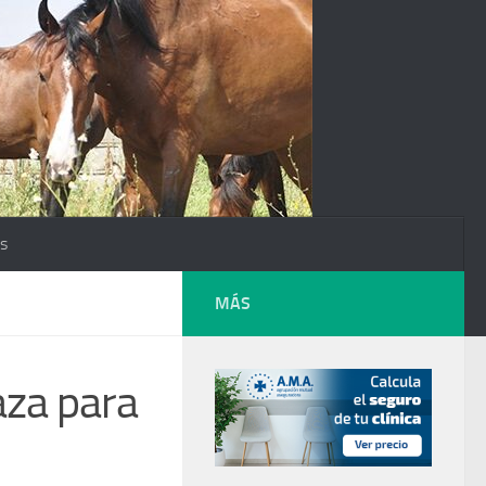
os
MÁS
aza para