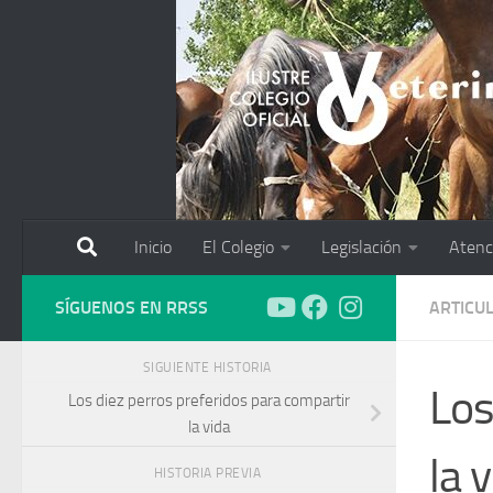
Saltar al contenido
Inicio
El Colegio
Legislación
Atenc
SÍGUENOS EN RRSS
ARTICU
SIGUIENTE HISTORIA
Los
Los diez perros preferidos para compartir
la vida
la 
HISTORIA PREVIA