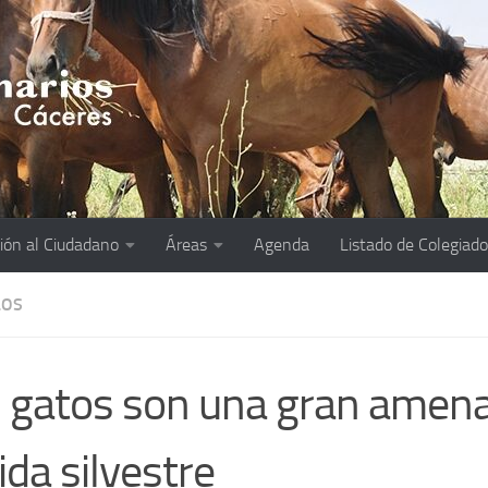
ión al Ciudadano
Áreas
Agenda
Listado de Colegiad
LOS
 gatos son una gran amen
vida silvestre