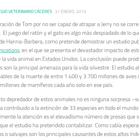
EGIO VETERINARIO CÁCERES
·
31 ENERO, 2013
tración de Tom por no ser capaz de atrapar a Jerry no se corr
. El juego del ratón y el gato es algo más despiadado de lo qu
 de Hanna-Barbera
, como pretende demostrar un estudio pub
ications
, en el que se presenta el devastador impacto de esto
e la vida animal en Estados Unidos. La conclusión puede produ
s son la principal amenaza para la vida silvestre. El estudio 
ables de la muerte de entre 1.400 y 3.700 millones de aves 
millones de mamíferos cada año solo en ese país.
into depredador de estos animales no es ninguna sorpresa –s
a contribuido a la extinción de 33 especies en todo el mundo
lmente la atención es el elevadísimo número de presas que 
 que el estudio ha pretendido contabilizar. Como cabía esperar
os o salvajes son los principales causantes de estos altos índi