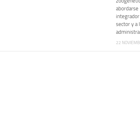
zoogenéti
abordarse
integrador
sector y a 
administra
22 NOVIEMB