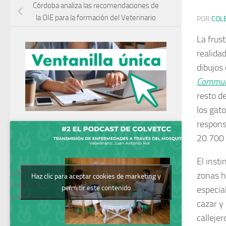
Córdoba analiza las recomendaciones de
la OIE para la formación del Veterinario
POR
COL
La frus
realidad
dibujos
Commun
resto d
los gato
respons
20.700 
El inst
Podcast del
zonas h
Haz clic para aceptar cookies de marketing y
Colegio de
permitir este contenido
especia
Veterinarios
cazar y
callejer