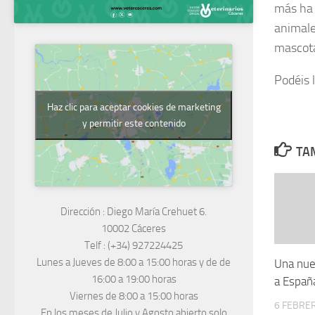
más ha 
animale
mascot
Podéis l
Haz clic para aceptar cookies de marketing
y permitir este contenido
TAM
Dirección :
Diego María Crehuet 6.
10002 Cáceres
Telf :
(+34) 927224425
Lunes a Jueves
de 8:00 a 15:00 horas y de
de
Una nue
16:00 a 19:00 horas
a Españ
Viernes de 8:00 a 15:00 horas
6 FEBRER
En los meses de Julio y Agosto abierto solo