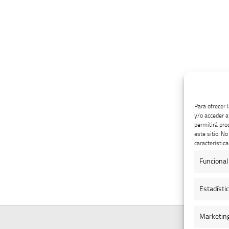
Para ofrecer 
y/o acceder a
permitirá pro
este sitio. N
característica
Funcional
Estadísti
Marketin