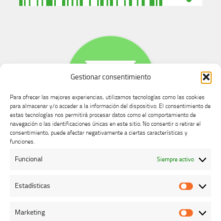
Gestionar consentimiento
Para ofrecer las mejores experiencias, utilizamos tecnologías como las cookies
para almacenar y/o acceder a la información del dispositivo. El consentimiento de
estas tecnologías nos permitirá procesar datos como el comportamiento de
navegación o las identificaciones únicas en este sitio. No consentir o retirar el
consentimiento, puede afectar negativamente a ciertas características y
Buzón de dudas, quejas y sugerencias
funciones.
Funcional
Siempre activo
AVISO LEGAL Y PRIVACIDAD
Estadísticas
Estadíst
Marketing
Marketi