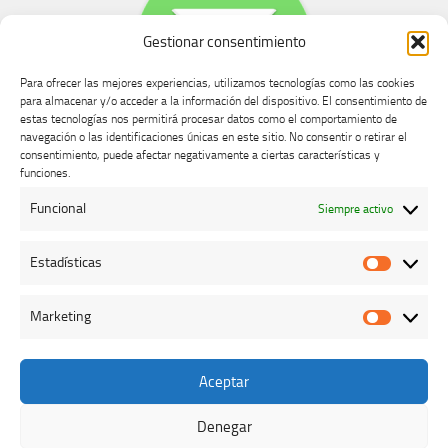
Gestionar consentimiento
Para ofrecer las mejores experiencias, utilizamos tecnologías como las cookies
para almacenar y/o acceder a la información del dispositivo. El consentimiento de
estas tecnologías nos permitirá procesar datos como el comportamiento de
navegación o las identificaciones únicas en este sitio. No consentir o retirar el
consentimiento, puede afectar negativamente a ciertas características y
Buzón de dudas, quejas y sugerencias
funciones.
Funcional
Siempre activo
AVISO LEGAL Y PRIVACIDAD
Estadísticas
Estadíst
Marketing
Marketi
Aceptar
Colegio Oficial de Veterinarios de Cáceres © 2026. Todos los
derechos reservados.
Denegar
Funciona con
- Diseñado con el
Tema Hueman