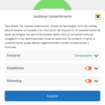
Gestionar consentimiento
Para ofrecer las mejores experiencias, utilizamos tecnologías como las cookies
para almacenar y/o acceder a la información del dispositivo. El consentimiento de
estas tecnologías nos permitirá procesar datos como el comportamiento de
navegación o las identificaciones únicas en este sitio. No consentir o retirar el
consentimiento, puede afectar negativamente a ciertas características y
Buzón de dudas, quejas y sugerencias
funciones.
Funcional
Siempre activo
AVISO LEGAL Y PRIVACIDAD
Estadísticas
Estadíst
Marketing
Marketi
Aceptar
Colegio Oficial de Veterinarios de Cáceres © 2026. Todos los
derechos reservados.