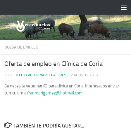
Saltar al contenido
BOLSA DE EMPLEO
Oferta de empleo en Clínica de Coria
POR
COLEGIO VETERINARIO CÁCERES
·
12 AGOSTO, 2019
Se necesita veterinari@ para clinica en Coria. Interesados enviar
curriculum a
franrodrigomez@hotmail.com
TAMBIÉN TE PODRÍA GUSTAR...