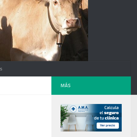
os
MÁS