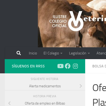
Saltar al contenido
Inicio
El Colegio
Legislación
Atenc
SÍGUENOS EN RRSS
BOLSA 
SIGUIENTE HISTORIA
Ofe
Alerta medicamentos
HISTORIA PREVIA
Pla
Oferta de empleo en Bilbao