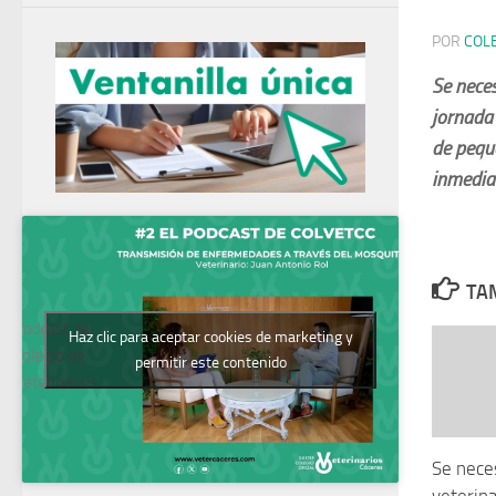
POR
COL
Se neces
jornada
de peque
inmediat
TAM
Podcast del
Haz clic para aceptar cookies de marketing y
Colegio de
permitir este contenido
Veterinarios
Se neces
veterina