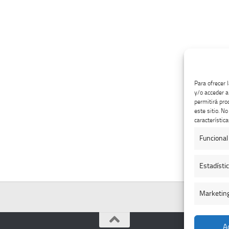
Para ofrecer 
y/o acceder a
permitirá pro
este sitio. N
característica
Funcional
Estadísti
Marketin
A