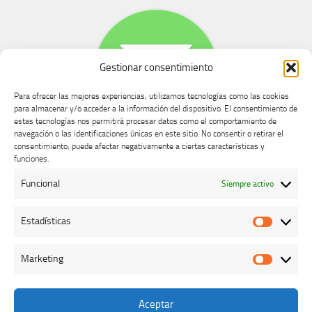
Gestionar consentimiento
Para ofrecer las mejores experiencias, utilizamos tecnologías como las cookies
para almacenar y/o acceder a la información del dispositivo. El consentimiento de
estas tecnologías nos permitirá procesar datos como el comportamiento de
navegación o las identificaciones únicas en este sitio. No consentir o retirar el
consentimiento, puede afectar negativamente a ciertas características y
Buzón de dudas, quejas y sugerencias
funciones.
Funcional
Siempre activo
AVISO LEGAL Y PRIVACIDAD
Estadísticas
Estadíst
Marketing
Marketi
Aceptar
Colegio Oficial de Veterinarios de Cáceres © 2026. Todos los