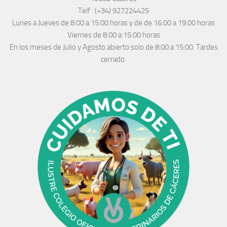
Telf :
(+34) 927224425
Lunes a Jueves
de 8:00 a 15:00 horas y de
de 16:00 a 19:00 horas
Viernes de 8:00 a 15:00 horas
En los meses de Julio y Agosto abierto solo de 8:00 a 15:00. Tardes
cerrado.