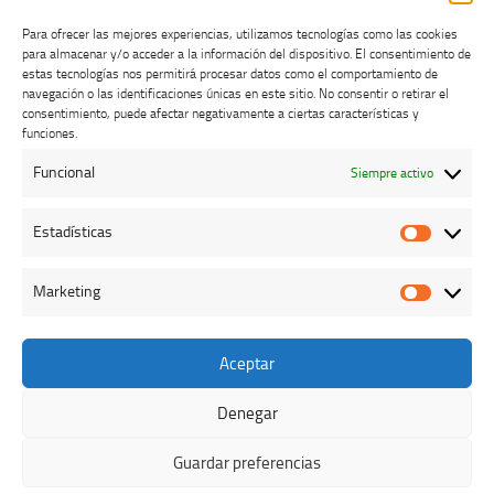
Para ofrecer las mejores experiencias, utilizamos tecnologías como las cookies
para almacenar y/o acceder a la información del dispositivo. El consentimiento de
estas tecnologías nos permitirá procesar datos como el comportamiento de
navegación o las identificaciones únicas en este sitio. No consentir o retirar el
consentimiento, puede afectar negativamente a ciertas características y
Buzón de dudas, quejas y sugerencias
funciones.
Funcional
Siempre activo
AVISO LEGAL Y PRIVACIDAD
Estadísticas
Estadíst
Marketing
Marketi
Aceptar
Colegio Oficial de Veterinarios de Cáceres © 2026. Todos los
derechos reservados.
Denegar
Funciona con
- Diseñado con el
Tema Hueman
Guardar preferencias