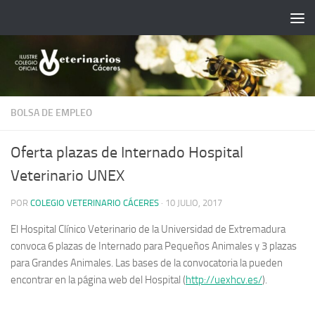
Saltar al contenido
BOLSA DE EMPLEO
Oferta plazas de Internado Hospital
Veterinario UNEX
POR
COLEGIO VETERINARIO CÁCERES
·
10 JULIO, 2017
El Hospital Clínico Veterinario de la Universidad de Extremadura
convoca 6 plazas de Internado para Pequeños Animales y 3 plazas
para Grandes Animales. Las bases de la convocatoria la pueden
encontrar en la página web del Hospital (
http://uexhcv.es/
).